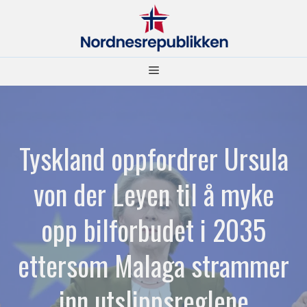
Hopp
til
innhold
Meny
Tyskland oppfordrer Ursula
von der Leyen til å myke
opp bilforbudet i 2035
ettersom Malaga strammer
inn utslippsreglene