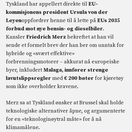
Tyskland har appellert direkte til
EU-
kommisjonens president Ursula von der
Leyen
oppfordrer henne til å lette på
EUs
2035
forbud mot nye bensin- og dieselbiler
.
Kansler
Friedrich Merz
bekreftet at han vil
sende et formelt brev der han ber om unntak for
hybride og «svært effektive»
forbrenningsmotorer – akkurat nå europeiske
byer, inkludert
Malaga, innfører strenge
lavutslippsregler
med
€ 200 bøter
for kjøretøy
som ikke overholder kravene.
Merz sa at Tyskland ønsker at Brussel skal holde
teknologiske alternativer åpne, og argumenterte
for en «teknologinøytral måte» for å nå
klimamålene.