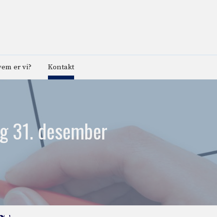
em er vi?
Kontakt
og 31. desember