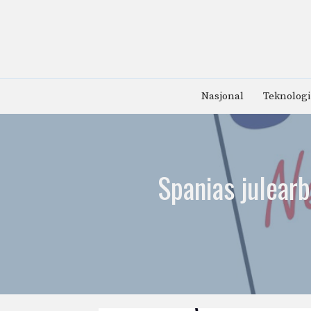
Hopp
til
innhold
Nasjonal
Teknologi
Spanias julear