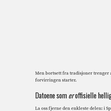
Men bortsett fra tradisjoner trenger 
forvirringen starter.
Datoene som
er
offisielle hell
La oss fjerne den enkleste delen: i S