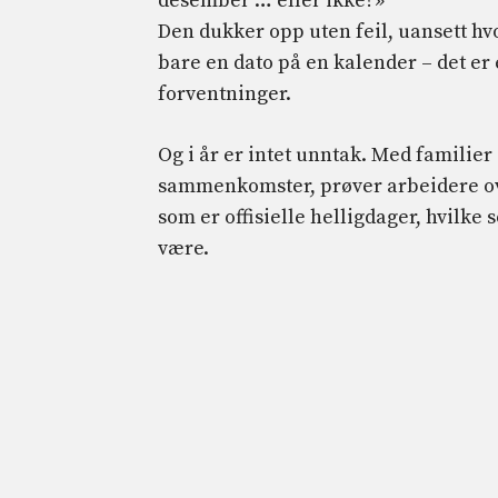
desember … eller ikke?»
Den dukker opp uten feil, uansett hvo
bare en dato på en kalender – det er
forventninger.
Og i år er intet unntak. Med familie
sammenkomster, prøver arbeidere over
som er offisielle helligdager, hvilke s
være.