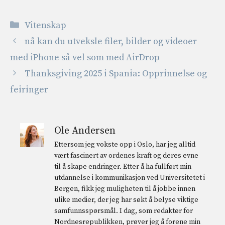
Kategorier
Vitenskap
nå kan du utveksle filer, bilder og videoer
med iPhone så vel som med AirDrop
Thanksgiving 2025 i Spania: Opprinnelse og
feiringer
Ole Andersen
Ettersom jeg vokste opp i Oslo, har jeg alltid
vært fascinert av ordenes kraft og deres evne
til å skape endringer. Etter å ha fullført min
utdannelse i kommunikasjon ved Universitetet i
Bergen, fikk jeg muligheten til å jobbe innen
ulike medier, der jeg har søkt å belyse viktige
samfunnsspørsmål. I dag, som redaktør for
Nordnesrepublikken, prøver jeg å forene min