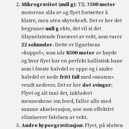
Mikrogravitet (null g):
TIL
7500 meter
motorene slås av og flyet fortsetter å
klatre, men uten skyvekraft. Det er her det
begynner
null g
ekte, det vil si det
tilsynelatende fraværet av vekt, som varer
22 sekunder
. Dette er lignelsens
«kuppel», som når
8500 meter
av høyde
og hvor flyet har en perfekt ballistisk bane
som i første halvdel er oppe og i andre
halvdel er nede
fritt fall
med «snuten»
vendt nedover. Det er her
det svinger
:
Flyet og alt inni det, inkludert
menneskene om bord, faller alle med
samme akselerasjon, noe som effektivt
eliminerer følelsen av vekt.
Andre hypergravitasjon:
Flyet, på slutten