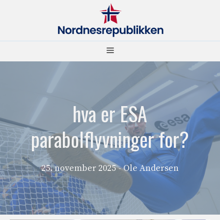
Hopp
til
innhold
Meny
hva er ESA
parabolflyvninger for?
25. november 2025
- Ole Andersen