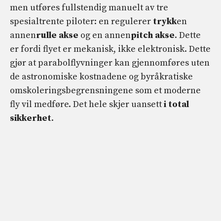
men utføres fullstendig manuelt av tre
spesialtrente piloter: en regulerer
trykk
en
annen
rulle akse
og en annen
pitch akse
. Dette
er fordi flyet er mekanisk, ikke elektronisk. Dette
gjør at parabolflyvninger kan gjennomføres uten
de astronomiske kostnadene og byråkratiske
omskoleringsbegrensningene som et moderne
fly vil medføre. Det hele skjer uansett
i total
sikkerhet
.