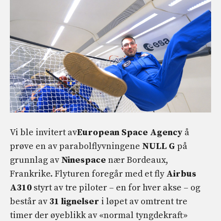
Vi ble invitert av
European Space Agency
å
prøve en av parabolflyvningene
NULL G
på
grunnlag av
Ninespace
nær Bordeaux,
Frankrike. Flyturen foregår med et fly
Airbus
A310
styrt av tre piloter – en for hver akse – og
består av
31 lignelser
i løpet av omtrent tre
timer der øyeblikk av «normal tyngdekraft»