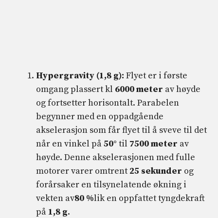
Hypergravity (1,8 g):
Flyet er i første
omgang plassert kl
6000 meter
av høyde
og fortsetter horisontalt. Parabelen
begynner med en oppadgående
akselerasjon som får flyet til å sveve til det
når en vinkel på
50°
til
7500 meter
av
høyde. Denne akselerasjonen med fulle
motorer varer omtrent
25 sekunder
og
forårsaker en tilsynelatende økning i
vekten av
80 %
lik en oppfattet tyngdekraft
på
1,8 g
.