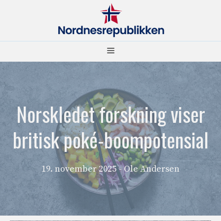
Hopp
til
innhold
Meny
Norskledet forskning viser
britisk poké-boompotensial
19. november 2025
- Ole Andersen