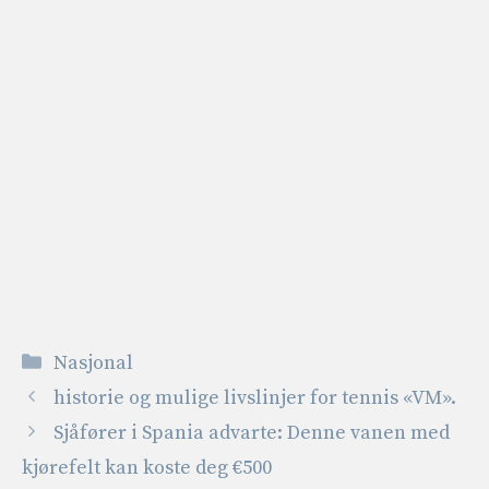
Kategorier
Nasjonal
historie og mulige livslinjer for tennis «VM».
Sjåfører i Spania advarte: Denne vanen med
kjørefelt kan koste deg €500