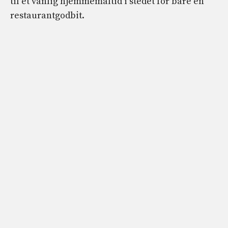
til et vanlig hjemmemåltid i stedet for bare en
restaurantgodbit.