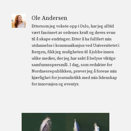
Ole Andersen
Ettersom jeg vokste opp i Oslo, har jeg alltid
vært fascinert av ordenes kraft og deres evne
til å skape endringer. Etter å ha fullført min
utdannelse i kommunikasjon ved Universitetet i
Bergen, fikk jeg muligheten til å jobbe innen
ulike medier, der jeg har søkt å belyse viktige
samfunnsspørsmål. I dag, som redaktør for
Nordnesrepublikken, prøver jeg å forene min
kjærlighet for journalistikk med min lidenskap
for innovasjon og eventyr.