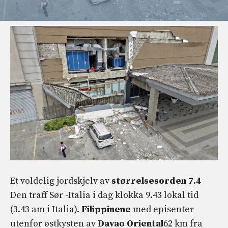
Et voldelig jordskjelv av
størrelsesorden 7.4
Den traff Sør -Italia i dag klokka 9.43 lokal tid
(3.43 am i Italia).
Filippinene
med episenter
utenfor østkysten av
Davao Oriental
62 km fra