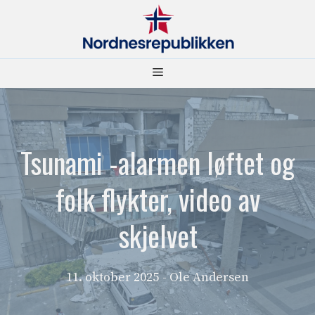
Hopp
til
innhold
Meny
Tsunami -alarmen løftet og
folk flykter, video av
skjelvet
11. oktober 2025
- Ole Andersen