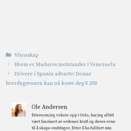
Kategorier
Vitenskap
Hvem er Maduros motstander i Venezuela
Drivere i Spania advarte: Denne
hverdagsvanen kan nå koste deg € 200
Ole Andersen
Ettersom jeg vokste opp i Oslo, har jeg alltid
vært fascinert av ordenes kraft og deres evne
til å skape endringer. Etter å ha fullført min