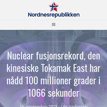
Hopp
til
innhold
Meny
Nuclear fusjonsrekord, den
kinesiske Tokamak East har
nådd 100 millioner grader i
1066 sekunder
16. september 2025
- Ole Andersen