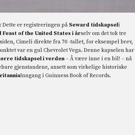
: Dette er registreringen på
Seward tidskapsel
i
 Feast of the United States i år
selv om det tok tre
iden, Cimeli direkte fra 70 -tallet, for eksempel brev,
punktet var en gul Chevrolet Vega. Denne kapselen har
ørre tidskapsel i verden
– Å være inne i en bil! – nå
bare gjenstandene, ansett som virkelige historiske
ritannia
Inngang i Guinness Book of Records.