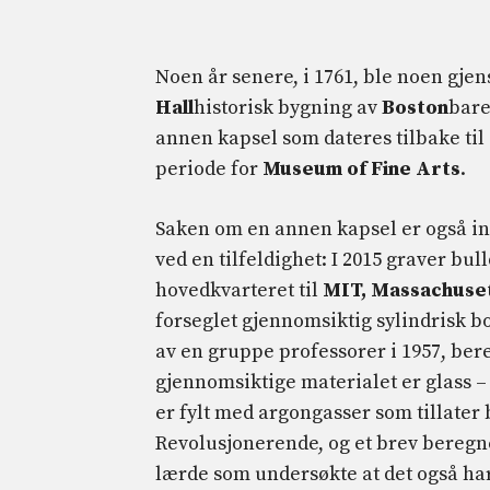
Noen år senere, i 1761, ble noen gje
Hall
historisk bygning av
Boston
bare
annen kapsel som dateres tilbake til 1
periode for
Museum of Fine Arts
.
Saken om en annen kapsel er også int
ved en tilfeldighet: I 2015 graver bu
hovedkvarteret til
MIT, Massachusett
forseglet gjennomsiktig sylindrisk bok
av en gruppe professorer i 1957, ber
gjennomsiktige materialet er glass – 
er fylt med argongasser som tillater
Revolusjonerende, og et brev beregne
lærde som undersøkte at det også har l