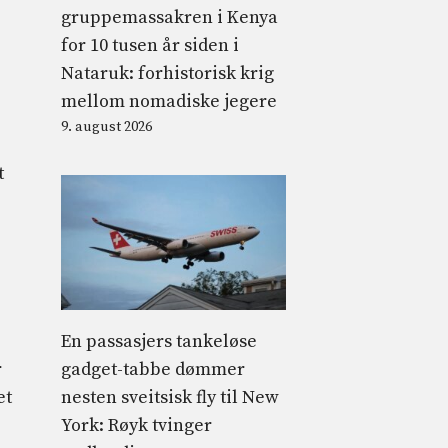
gruppemassakren i Kenya
for 10 tusen år siden i
Nataruk: forhistorisk krig
mellom nomadiske jegere
9. august 2026
t
En passasjers tankeløse
gadget-tabbe dømmer
r
nesten sveitsisk fly til New
et
York: Røyk tvinger