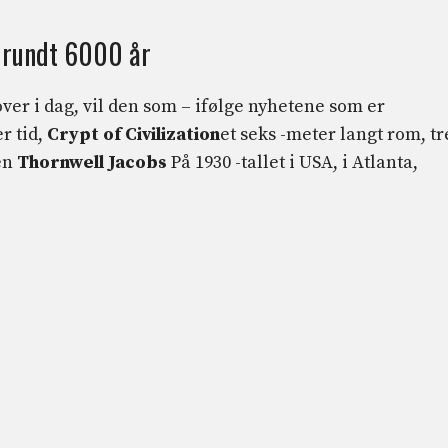
m rundt 6000 år
over i dag, vil den som – ifølge nyhetene som er
r tid,
Crypt of Civilization
et seks -meter langt rom, tr
en
Thornwell Jacobs
På 1930 -tallet i USA, i Atlanta,