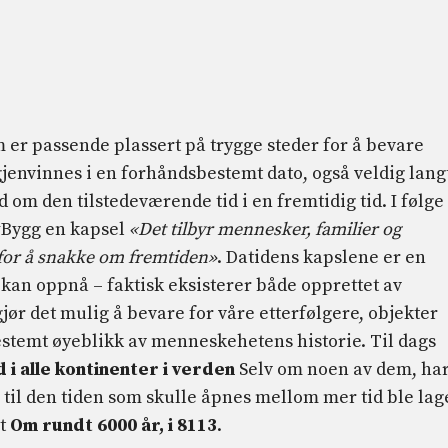
 er passende plassert på trygge steder for å bevare
gjenvinnes i en forhåndsbestemt dato, også veldig lang
rd om den tilstedeværende tid i en fremtidig tid. I følge
y
Bygg en kapsel
«Det tilbyr mennesker, familier og
for å snakke om fremtiden»
. Datidens kapslene er en
 kan oppnå – faktisk eksisterer både opprettet av
ør det mulig å bevare for våre etterfølgere, objekter
bestemt øyeblikk av menneskehetens historie. Til dags
d i alle kontinenter i verden
Selv om noen av dem, ha
en til den tiden som skulle åpnes mellom mer tid ble lag
et
Om rundt 6000 år, i 8113
.