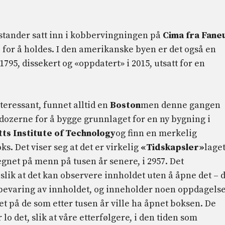
nstander satt inn i kobbervingningen på
Cima fra Faneu
 for å holdes. I den amerikanske byen er det også en
795, dissekert og «oppdatert» i 2015, utsatt for en
eressant, funnet alltid en
Boston
men denne gangen
lldozerne for å bygge grunnlaget for en ny bygning i
s Institute of Technology
og finn en merkelig
s. Det viser seg at det er virkelig
«Tidskapsler»
lage
egnet på menn på tusen år senere, i 2957. Det
slik at det kan observere innholdet uten å åpne det – 
 bevaring av innholdet, og inneholder noen oppdagelse
t på de som etter tusen år ville ha åpnet boksen. De
o det, slik at våre etterfølgere, i den tiden som