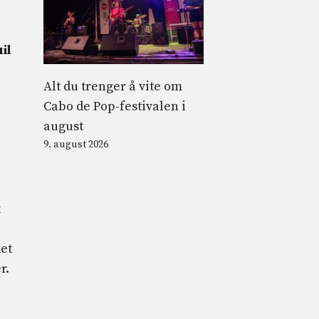
il
Alt du trenger å vite om
Cabo de Pop-festivalen i
august
9. august 2026
t
det
r.