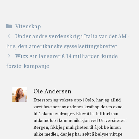
Kategorier
Vitenskap
Under andre verdenskrig i Italia var det AM -
lire, den amerikanske sysselsettingsbrettet
Wizz Air lanserer € 14 milliarder ‘kunde
første’ kampanje
Ole Andersen
Ettersom jeg vokste opp i Oslo, har jeg alltid
vært fascinert av ordenes kraft og deres evne
til å skape endringer. Etter å ha fullført min
utdannelse i kommunikasjon ved Universitetet i
Bergen, fikk jeg muligheten til å jobbe innen
ulike medier, der jeg har søkt å belyse viktige