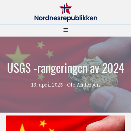
Hopp
til
innhold
Meny
USGS -rangeringen av 2024
13. april 2025
- Ole Andersen