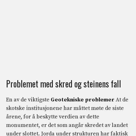
Problemet med skred og steinens fall
En av de viktigste
Geotekniske problemer
At de
skotske institusjonene har måttet møte de siste
årene, for å beskytte verdien av dette
monumentet, er det som angår skredet av landet
under slottet. Jorda under strukturen har faktisk