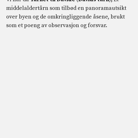
middelaldertårn som tilbød en panoramautsikt
over byen og de omkringliggende åsene, brukt
som et poeng av observasjon og forsvar.