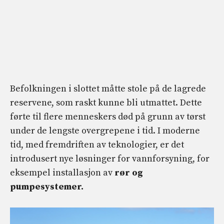
Befolkningen i slottet måtte stole på de lagrede
reservene, som raskt kunne bli utmattet. Dette
førte til flere menneskers død på grunn av tørst
under de lengste overgrepene i tid. I moderne
tid, med fremdriften av teknologier, er det
introdusert nye løsninger for vannforsyning, for
eksempel installasjon av
rør og
pumpesystemer.