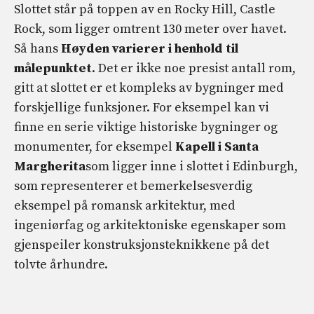
Slottet står på toppen av en Rocky Hill, Castle
Rock, som ligger omtrent 130 meter over havet.
Så hans
Høyden varierer i henhold til
målepunktet
. Det er ikke noe presist antall rom,
gitt at slottet er et kompleks av bygninger med
forskjellige funksjoner. For eksempel kan vi
finne en serie viktige historiske bygninger og
monumenter, for eksempel
Kapell i Santa
Margherita
som ligger inne i slottet i Edinburgh,
som representerer et bemerkelsesverdig
eksempel på romansk arkitektur, med
ingeniørfag og arkitektoniske egenskaper som
gjenspeiler konstruksjonsteknikkene på det
tolvte århundre.