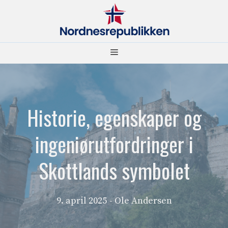
Hopp
til
innhold
Meny
Historie, egenskaper og
ingeniørutfordringer i
Skottlands symbolet
9. april 2025
- Ole Andersen