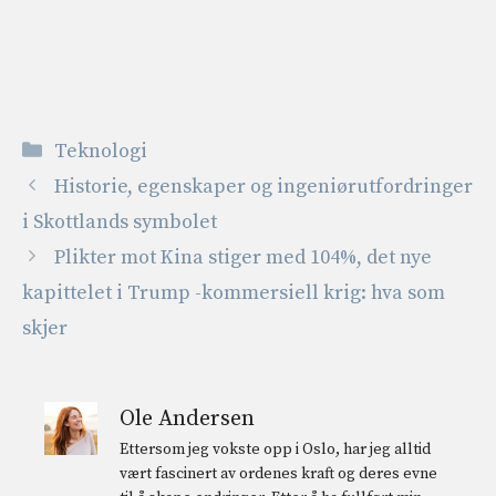
Kategorier
Teknologi
Historie, egenskaper og ingeniørutfordringer
i Skottlands symbolet
Plikter mot Kina stiger med 104%, det nye
kapittelet i Trump -kommersiell krig: hva som
skjer
Ole Andersen
Ettersom jeg vokste opp i Oslo, har jeg alltid
vært fascinert av ordenes kraft og deres evne