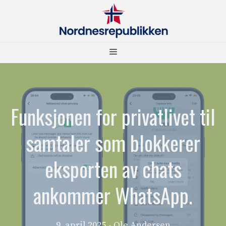
Hopp
til
innhold
Meny
Funksjonen for privatlivet til
samtaler som blokkerer
eksporten av chats
ankommer WhatsApp.
9. april 2025
- Ole Andersen