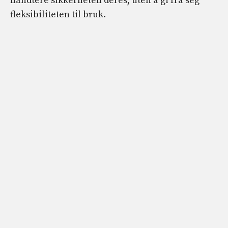
håndtere sikkerheten deres, uten å gi fra seg
fleksibiliteten til bruk.