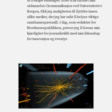
til å skape endringer. Etter å ha fullført min
utdannelse i kommunikasjon ved Universitetet i
Bergen, fikk jeg muligheten til å jobbe innen
ulike medier, der jeg har søkt å belyse viktige
samfunnsspørsmål. I dag, som redaktør for
Nordnesrepublikken, prøver jeg å forene min
kjærlighet for journalistikk med min lidenskap
for innovasjon og eventyr.