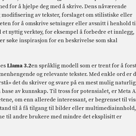
 med for å hjelpe deg med å skrive. Dens nåværende
odifisering av tekster, forslaget om stilistiske eller
en for å omskrive setninger eller avsnitt i henhold ti
il et nyttig verktøy, for eksempel å forbedre et innlegg,
er søke inspirasjon for en beskrivelse som skal
les
Llama 3.2
en språklig modell som er trent for å fors
enhengende og relevante tekster. Med enkle ord er d
orstå» det du skriver og svare på en mest mulig naturlig
base av kunnskap. Til tross for potensialet, er Meta A
etene, om enn allerede interessant, er begrenset til vis
and til å få tilgang til bilder eller multimediainnhold,
ne til andre brukere med mindre det eksplisitt er