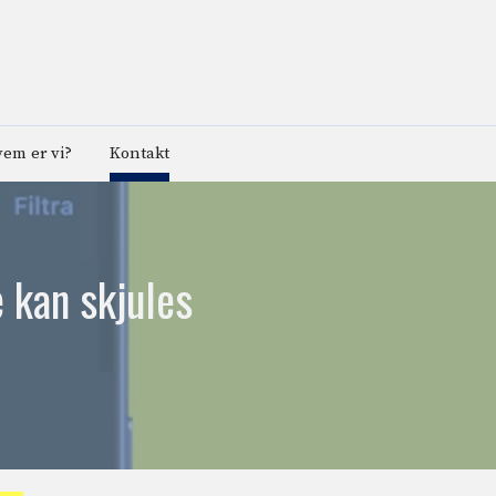
em er vi?
Kontakt
e kan skjules