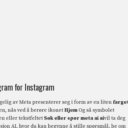
gram for Instagram
ngelig av Meta presenterer seg i form av en liten
farge
en, nås ved å berøre ikonet
Hjem
Og så symbolet
n eller tekstfeltet
Søk eller spør meta ai ai
vil ta deg
asjon AI, hvor du kan begynne å stille spørsmål, be om