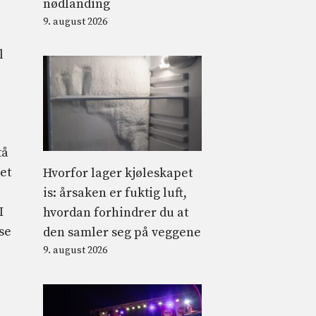
nødlanding
9. august 2026
l
tå
et
Hvorfor lager kjøleskapet
is: årsaken er fuktig luft,
I
hvordan forhindrer du at
se
den samler seg på veggene
9. august 2026