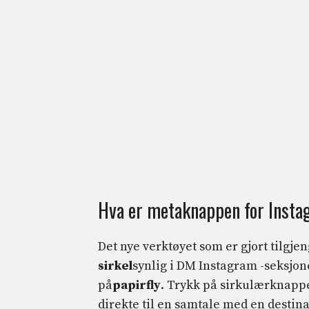
Hva er metaknappen for Insta
Det nye verktøyet som er gjort tilgje
sirkel
synlig i DM Instagram -seksjon
på
papirfly
. Trykk på sirkulærknappe
direkte til en samtale med en destin