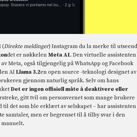
M
(
Direkte meldinger
) Instagram du la merke til utseen
kon
det er nøkkelen
Meta AI
. Den virtuelle assistenten
et av Meta, også tilgjengelig på WhatsApp og Facebook
len AI
Llama 3.2
en open source -teknologi designet av
brukeren gjennom naturlig språk. Selv om hans
ikket
Det er ingen offisiell måte å deaktivere eller
derstreke, gitt tvil om personvernet som mange brukere
d til det som ble erklært av selskapet – har assistenten
ate samtaler, men er begrenset til å tilby svar i den
s manuelt.