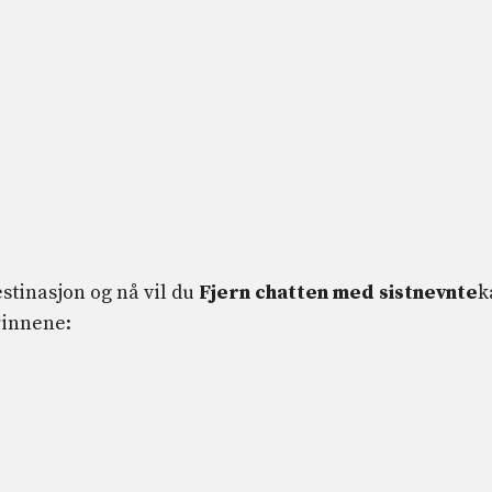
stinasjon og nå vil du
Fjern chatten med sistnevnte
k
trinnene: