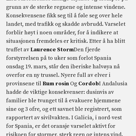
grunn av de sterke regnene og intense vindene.
Konsekvensene fikk seg til å føle seg over hele
landet, med trafikk og skadde avbrudd. Varselet
forblir høyt i noen områder, for å indikere at
situasjonen fremdeles er kritisk. Etter å ha blitt
truffet av
Laurence Storm
Den fjerde
forstyrrelsen på to uker som forlot Spania
onsdag 19. mars, står den iberiske halvøya nå
overfor en ny trussel. Nyere full av elver i
provinsene til
Rum rosin
Og
Cordob
I Andalusia
hadde de viktige konsekvenser: dusinvis av
familier ble tvunget til å evakuere hjemmene
sine og 3 ofre, og ett savnet ble registrert, som
rapportert av sivilvakten. I Galicia, i nord-vest
for Spania, er det oransje varselet aktivt for
risikoen for stormer, sterk regn og intens vind.