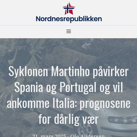
Hopp
til
innhold
Meny
Syklonen Martinho påvirker
Spania og Portugal og vil
ankomme Italia: prognosene
for dårlig vær
21. mars 2025
- Ole Andersen