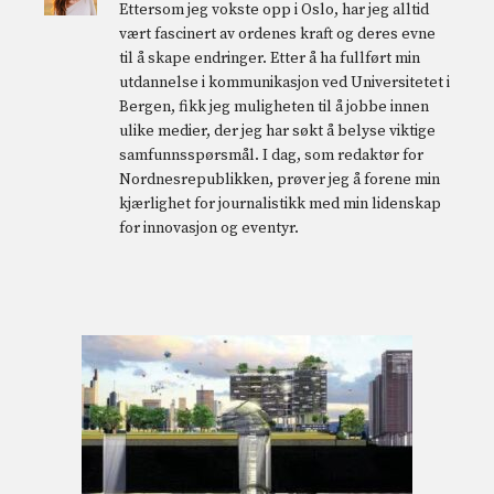
Ettersom jeg vokste opp i Oslo, har jeg alltid
vært fascinert av ordenes kraft og deres evne
til å skape endringer. Etter å ha fullført min
utdannelse i kommunikasjon ved Universitetet i
Bergen, fikk jeg muligheten til å jobbe innen
ulike medier, der jeg har søkt å belyse viktige
samfunnsspørsmål. I dag, som redaktør for
Nordnesrepublikken, prøver jeg å forene min
kjærlighet for journalistikk med min lidenskap
for innovasjon og eventyr.