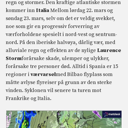
regn og stormer. Den kraftige atlantiske stormen
kommer inn
Italia
Mellom lørdag 22. mars og
søndag 23. mars, selv om det er veldig svekket,
noe som gir en progressiv forverring av
værforholdene spesielt i nord-vest og sentrum-
nord. På den iberiske halvøya, dårlig vær, med
alluviale regn og effekten av de nylige
Laurence
Storm
forårsake skade, ulemper og ulykker,
forårsake tre personer død. Alltid i Spania er 15
regioner i
værvarsel
med Bilbao flyplass som
måtte avlyse flyreiser på grunn av den sterke
vinden. Syklonen vil senere ta turen mot
Frankrike og Italia.