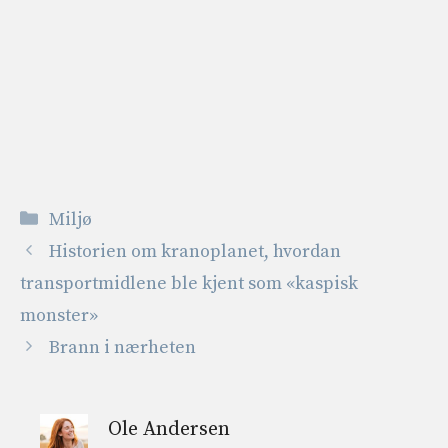
Kategorier
Miljø
Historien om kranoplanet, hvordan
transportmidlene ble kjent som «kaspisk
monster»
Brann i nærheten
Ole Andersen