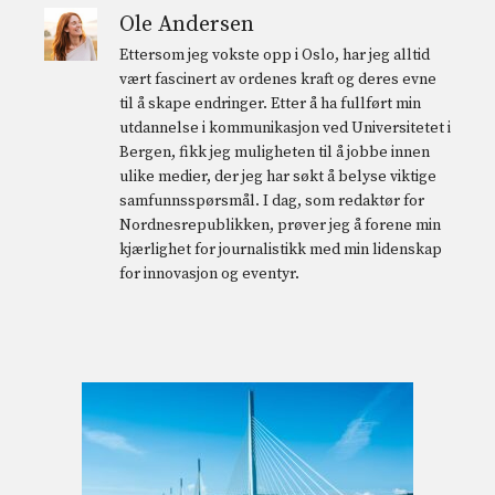
Ole Andersen
Ettersom jeg vokste opp i Oslo, har jeg alltid
vært fascinert av ordenes kraft og deres evne
til å skape endringer. Etter å ha fullført min
utdannelse i kommunikasjon ved Universitetet i
Bergen, fikk jeg muligheten til å jobbe innen
ulike medier, der jeg har søkt å belyse viktige
samfunnsspørsmål. I dag, som redaktør for
Nordnesrepublikken, prøver jeg å forene min
kjærlighet for journalistikk med min lidenskap
for innovasjon og eventyr.