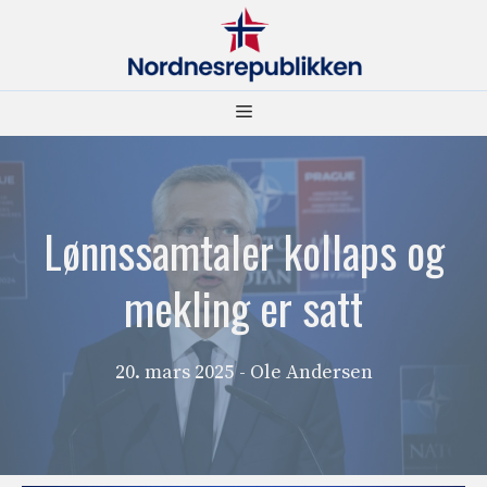
Hopp
til
innhold
Meny
Lønnssamtaler kollaps og
mekling er satt
20. mars 2025
- Ole Andersen