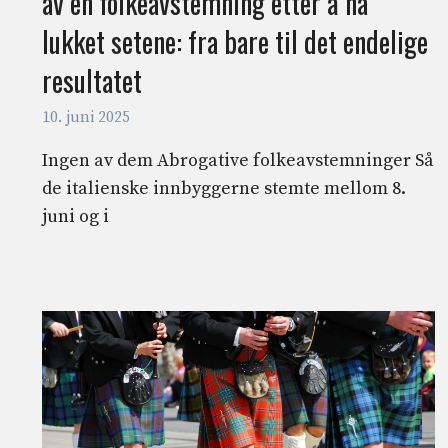
av en folkeavstemning etter å ha
lukket setene: fra bare til det endelige
resultatet
10. juni 2025
Ingen av dem Abrogative folkeavstemninger Så
de italienske innbyggerne stemte mellom 8.
juni og i