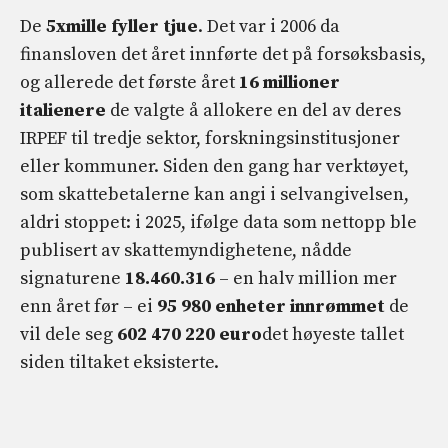
De
5xmille fyller tjue
. Det var i 2006 da
finansloven det året innførte det på forsøksbasis,
og allerede det første året
16 millioner
italienere
de valgte å allokere en del av deres
IRPEF til tredje sektor, forskningsinstitusjoner
eller kommuner. Siden den gang har verktøyet,
som skattebetalerne kan angi i selvangivelsen,
aldri stoppet: i 2025, ifølge data som nettopp ble
publisert av skattemyndighetene, nådde
signaturene
18.460.316
– en halv million mer
enn året før – ei
95 980 enheter innrømmet
de
vil dele seg
602 470 220 euro
det høyeste tallet
siden tiltaket eksisterte.