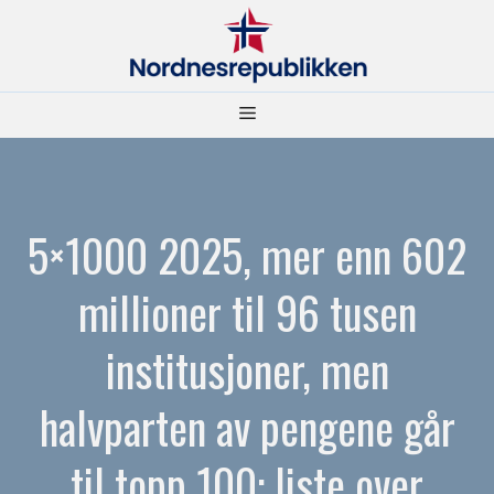
Hopp
til
innhold
Meny
5×1000 2025, mer enn 602
millioner til 96 tusen
institusjoner, men
halvparten av pengene går
til topp 100: liste over