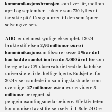
kommunikasjonsbransjen
som hvert år, mellom
april og september – ukene som 730 fylles ut –
tar sikte på å få signaturen til den som åpner
selvangivelsen.
AIRC
er det mest synlige eksemplet. I 2024
brukte stiftelsen
2,94 millioner euro i
kommunikasjon
som tilsvarer
over 4 % av det
han hadde samlet inn fra de 5.000 året før
som
beregnet av CPI-observatoriet ved det katolske
universitetet i det hellige hjerte. Budsjettet for
2024 viser samlede innsamlingskostnader som
overstiger
27 millioner euro
hvorav videre
5
millioner
beregnet på
pengeinnsamlingsmedarbeidere. Effektiviteten
kommunisert av stiftelsen selv til Il Sole 24 Ore –