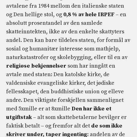
avtalene fra 1984 mellom den italienske staten
og Den hellige stol, og
0,8 % av hele IRPEF
– en
absolutt prosentandel av den samlede
skatteinntekten, ikke av den enkelte skattyters
andel. Den kan bare tildeles staten, for formål av
sosial og humanitær interesse som mathjelp,
naturkatastrofer og skolebygging, eller til en av
religiøse bekjennelser
som har inngått en
avtale med staten: Den katolske kirke, de
valdensiske evangeliske kirker, det jødiske
fellesskapet, den buddhistiske union og elleve
andre. Den viktigste forskjellen sammenlignet
med 5xmille er at 8xmille
Den har ikke et
utgiftstak
– alt som skattebetalerne bevilger er
faktisk betalt – og fremfor alt det
de som ikke
skriver under, taper ingenting
: andelen av de