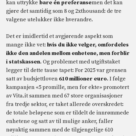
kan uttrykke
bare én preferanse
men det kan
gjøre det samtidig som 8 og 2xthousand: de tre
valgene utelukker ikke hverandre.
Det er imidlertid et avgjørende aspekt som
mange ikke vet:
hvis du ikke velger, omfordeles
ikke den andelen mellom enhetene, men forblir
i statskassen
. Og problemet med utgiftstaket
legger til dette tause tapet: For 2025 var grensen
satt av budsjettloven
610 millioner euro
. I følge
kampanjen «5 promille, men for ekte» promotert
av Vita.it sammen med 67 store organisasjoner
fra tredje sektor, er taket allerede overskredet:
de totale beløpene som er tildelt de innrømmede
enhetene og satt av til mulige anker, faller
nøyaktig sammen med de tilgjengelige 610