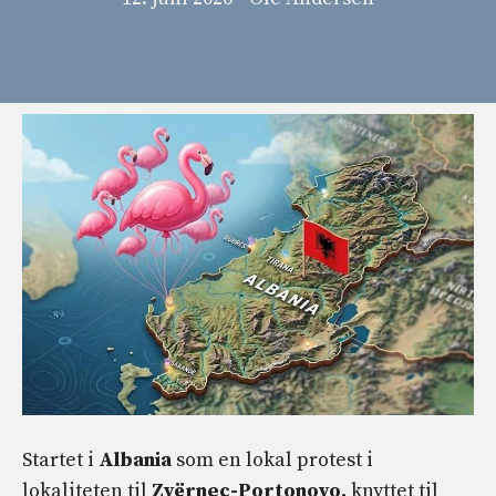
Startet i
Albania
som en lokal protest i
lokaliteten til
Zvërnec-Portonovo,
knyttet til