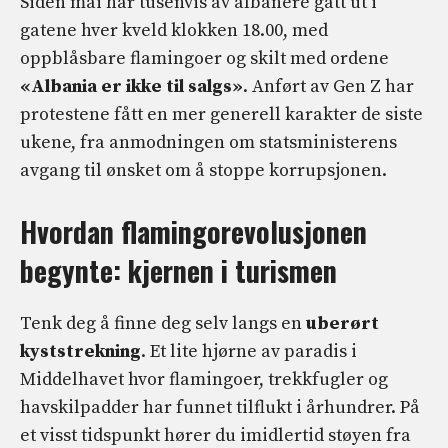
Siden mai har tusenvis av albanere gått ut i
gatene hver kveld klokken 18.00, med
oppblåsbare flamingoer og skilt med ordene
«Albania er ikke til salgs»
. Anført av Gen Z har
protestene fått en mer generell karakter de siste
ukene, fra anmodningen om statsministerens
avgang til ønsket om å stoppe korrupsjonen.
Hvordan flamingorevolusjonen
begynte: kjernen i turismen
Tenk deg å finne deg selv langs en
uberørt
kyststrekning
. Et lite hjørne av paradis i
Middelhavet hvor flamingoer, trekkfugler og
havskilpadder har funnet tilflukt i århundrer. På
et visst tidspunkt hører du imidlertid støyen fra