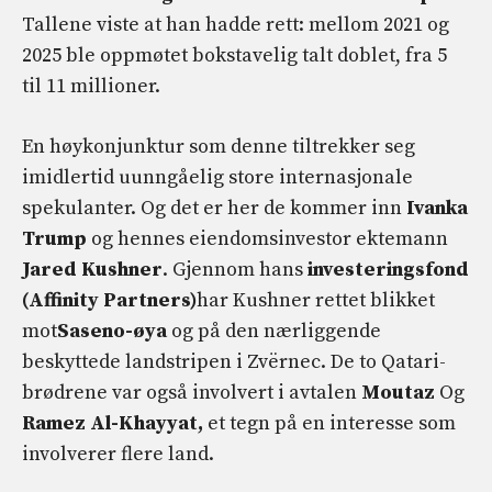
Tallene viste at han hadde rett: mellom 2021 og
2025 ble oppmøtet bokstavelig talt doblet, fra 5
til 11 millioner.
En høykonjunktur som denne tiltrekker seg
imidlertid uunngåelig store internasjonale
spekulanter. Og det er her de kommer inn
Ivanka
Trump
og hennes eiendomsinvestor ektemann
Jared Kushner
. Gjennom hans
investeringsfond
(Affinity Partners)
har Kushner rettet blikket
mot
Saseno-øya
og på den nærliggende
beskyttede landstripen i Zvërnec. De to Qatari-
brødrene var også involvert i avtalen
Moutaz
Og
Ramez Al-Khayyat,
et tegn på en interesse som
involverer flere land.