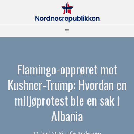
Hopp
til
innhold
Meny
Flamingo-opprøret mot
Kushner-Trump: Hvordan en
miljøprotest ble en sak i
Albania
12. juni 2026
- Ole Andersen