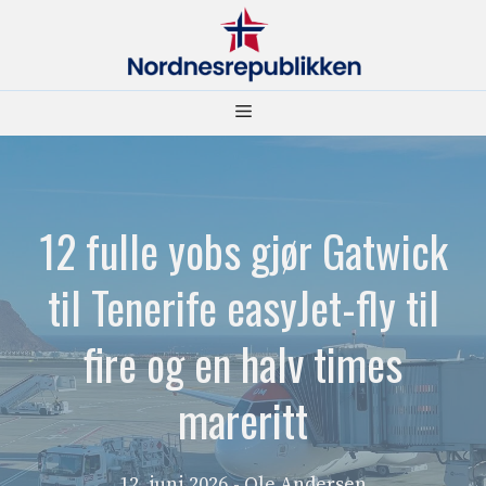
Hopp
til
innhold
Meny
12 fulle yobs gjør Gatwick
til Tenerife easyJet-fly til
fire og en halv times
mareritt
12. juni 2026
- Ole Andersen