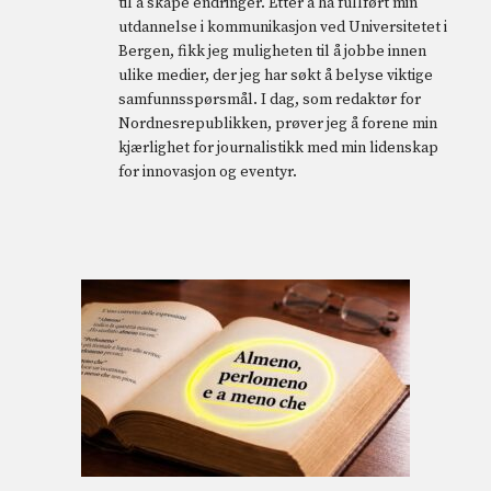
til å skape endringer. Etter å ha fullført min
utdannelse i kommunikasjon ved Universitetet i
Bergen, fikk jeg muligheten til å jobbe innen
ulike medier, der jeg har søkt å belyse viktige
samfunnsspørsmål. I dag, som redaktør for
Nordnesrepublikken, prøver jeg å forene min
kjærlighet for journalistikk med min lidenskap
for innovasjon og eventyr.