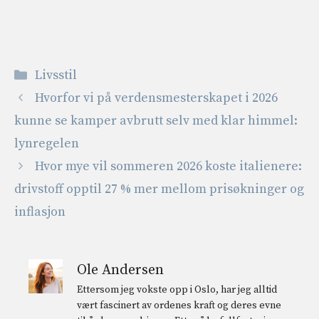
Kategorier
Livsstil
Hvorfor vi på verdensmesterskapet i 2026
kunne se kamper avbrutt selv med klar himmel:
lynregelen
Hvor mye vil sommeren 2026 koste italienere:
drivstoff opptil 27 % mer mellom prisøkninger og
inflasjon
Ole Andersen
Ettersom jeg vokste opp i Oslo, har jeg alltid
vært fascinert av ordenes kraft og deres evne