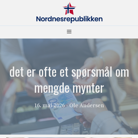
Hopp
til
innhold
Meny
det er ofte et spørsmål om
mengde mynter
16. mai 2026
- Ole Andersen