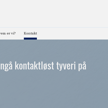
em er vi?
Kontakt
nngå kontaktløst tyveri på