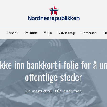
Livsstil
Politikk
Miljø
Vitenskap
Samfunn
Hv
kke inn bankkort i folie for å u
offentlige steder
29. mars 2026
- Ole Andersen