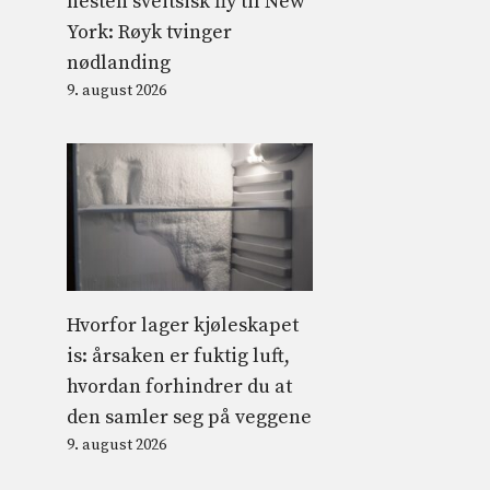
nesten sveitsisk fly til New
York: Røyk tvinger
nødlanding
9. august 2026
Hvorfor lager kjøleskapet
is: årsaken er fuktig luft,
hvordan forhindrer du at
den samler seg på veggene
9. august 2026