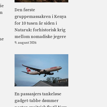
lie
Den første
en
gruppemassakren i Kenya
for 10 tusen år siden i
Nataruk: forhistorisk krig
mellom nomadiske jegere
ne
9. august 2026
En passasjers tankeløse
gadget-tabbe dømmer