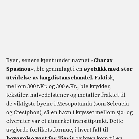
Byen, senere kjent under navnet «
Charax
Spasinou
«, ble grunnlagt i en
øyeblikk med stor
utvidelse av langdistansehandel
. Faktisk,
mellom 300 f.Kr. og 300 e.Kr., ble krydder,
tekstiler, halvedelstener og metaller fraktet til
de viktigste byene i Mesopotamia (som Seleucia
og Ctesiphon), så en havn i krysset mellom sjø- og
elveruter var et utmerket transittpunkt. Dette
avgjorde forlikets formue, i hvert fall til
bevegelse vest for Tigris
og byen kom til en