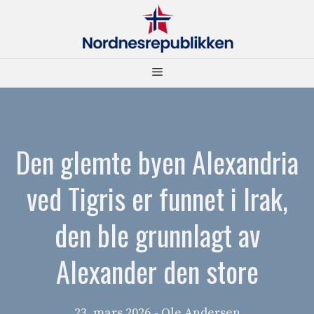
Hopp
til
innhold
Meny
Den glemte byen Alexandria
ved Tigris er funnet i Irak,
den ble grunnlagt av
Alexander den store
23. mars 2026
- Ole Andersen