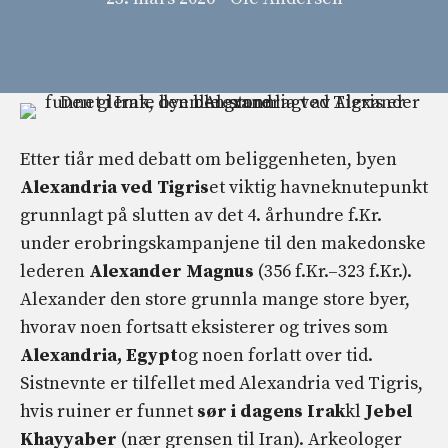
Etter tiår med debatt om beliggenheten, byen
Alexandria ved Tigris
et viktig havneknutepunkt
grunnlagt på slutten av det 4. århundre f.Kr.
under erobringskampanjene til den makedonske
lederen
Alexander
Magnus
(356 f.Kr.–323 f.Kr.).
Alexander den store grunnla mange store byer,
hvorav noen fortsatt eksisterer og trives som
Alexandria, Egypt
og noen forlatt over tid.
Sistnevnte er tilfellet med Alexandria ved Tigris,
hvis ruiner er funnet
sør i dagens Irak
kl
Jebel
Khayyaber
(nær grensen til Iran). Arkeologer