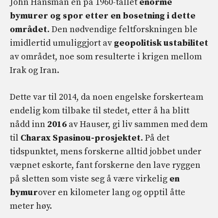
John Hansman en på 1960-tallet
enorme
bymurer og spor etter en bosetning i dette
området
. Den nødvendige feltforskningen ble
imidlertid umuliggjort av
geopolitisk ustabilitet
av området, noe som resulterte i krigen mellom
Irak og Iran.
Dette var til 2014, da noen engelske forskerteam
endelig kom tilbake til stedet, etter å ha blitt
nådd inn
2016
av Hauser, gi liv sammen med dem
til
Charax Spasinou-prosjektet
. På det
tidspunktet, mens forskerne alltid jobbet under
væpnet eskorte, fant forskerne den lave ryggen
på sletten som viste seg å være virkelig
en
bymur
over en kilometer lang og opptil åtte
meter høy.