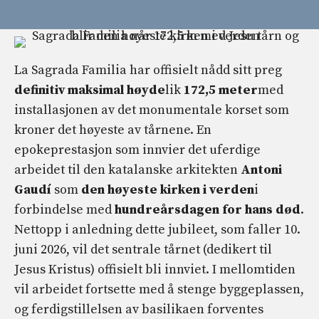
La Sagrada Familia har offisielt nådd sitt preg
definitiv maksimal høyde
lik
172,5 meter
med
installasjonen av det monumentale korset som
kroner det høyeste av tårnene. En
epokeprestasjon som innvier det uferdige
arbeidet til den katalanske arkitekten
Antoni
Gaudí
som
den høyeste kirken i verden
i
forbindelse med
hundreårsdagen for hans død
.
Nettopp i anledning dette jubileet, som faller 10.
juni 2026, vil det sentrale tårnet (dedikert til
Jesus Kristus) offisielt bli innviet. I mellomtiden
vil arbeidet fortsette med å stenge byggeplassen,
og ferdigstillelsen av basilikaen forventes