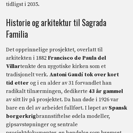
tidligst i 2035.
Historie og arkitektur til Sagrada
Familia
Det opprinnelige prosjektet, overlatt til
arkitekten i 1882
Francisco de Paula del
Villar
tenkte den nygotiske kirken som et
tradisjonelt verk.
Antoni Gaudí tok over kort
tid etter
og i en alder av 31 forvandlet han
radikalt tilnærmingen, dedikerte
43 år gammel
av sitt liv på prosjektet. Da han døde i 1926 var
bare en del av arbeidet fullført. I løpet av
Spansk
borgerkrig
brannstiftelse ødela modeller,
gipsavstøpninger og sentrale
prosjektdokumenter, en hendelse som bremset