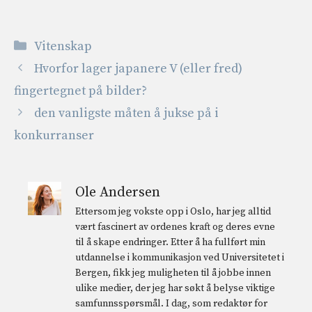
Kategorier
Vitenskap
Hvorfor lager japanere V (eller fred)
fingertegnet på bilder?
den vanligste måten å jukse på i
konkurranser
Ole Andersen
Ettersom jeg vokste opp i Oslo, har jeg alltid
vært fascinert av ordenes kraft og deres evne
til å skape endringer. Etter å ha fullført min
utdannelse i kommunikasjon ved Universitetet i
Bergen, fikk jeg muligheten til å jobbe innen
ulike medier, der jeg har søkt å belyse viktige
samfunnsspørsmål. I dag, som redaktør for