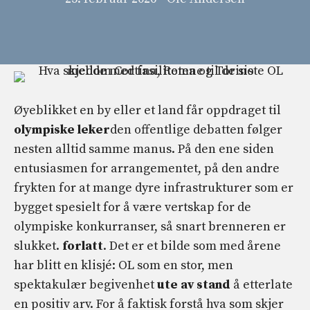
Øyeblikket en by eller et land får oppdraget til
olympiske leker
den offentlige debatten følger
nesten alltid samme manus. På den ene siden
entusiasmen for arrangementet, på den andre
frykten for at mange dyre infrastrukturer som er
bygget spesielt for å være vertskap for de
olympiske konkurranser, så snart brenneren er
slukket.
forlatt
. Det er et bilde som med årene
har blitt en klisjé: OL som en stor, men
spektakulær begivenhet
ute av stand
å etterlate
en positiv arv. For å faktisk forstå hva som skjer