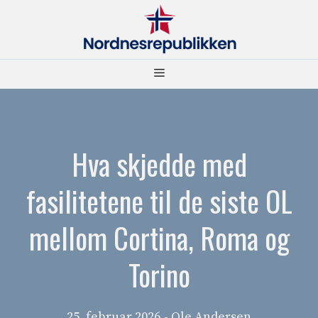
Hopp
til
innhold
Meny
Hva skjedde med
fasilitetene til de siste OL
mellom Cortina, Roma og
Torino
25. februar 2026
- Ole Andersen