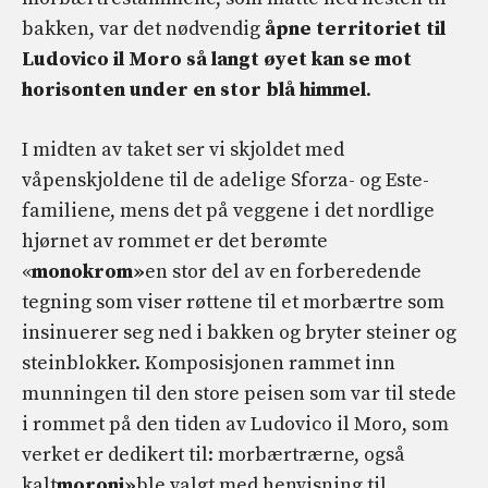
bakken, var det nødvendig
åpne territoriet til
Ludovico il Moro så langt øyet kan se mot
horisonten under en stor blå himmel
.
I midten av taket ser vi skjoldet med
våpenskjoldene til de adelige Sforza- og Este-
familiene, mens det på veggene i det nordlige
hjørnet av rommet er det berømte
«
monokrom»
en stor del av en forberedende
tegning som viser røttene til et morbærtre som
insinuerer seg ned i bakken og bryter steiner og
steinblokker. Komposisjonen rammet inn
munningen til den store peisen som var til stede
i rommet på den tiden av Ludovico il Moro, som
verket er dedikert til: morbærtrærne, også
kalt
moroni»
ble valgt med henvisning til