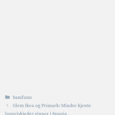
Kategorier
Samfunn
Glem Ikea og Primark: Mindre kjente
lavpriskjeder vinner i Spania