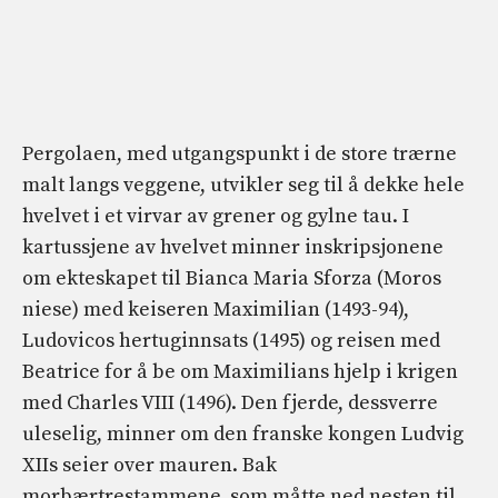
Pergolaen, med utgangspunkt i de store trærne
malt langs veggene, utvikler seg til å dekke hele
hvelvet i et virvar av grener og gylne tau. I
kartussjene av hvelvet minner inskripsjonene
om ekteskapet til Bianca Maria Sforza (Moros
niese) med keiseren Maximilian (1493-94),
Ludovicos hertuginnsats (1495) og reisen med
Beatrice for å be om Maximilians hjelp i krigen
med Charles VIII (1496). Den fjerde, dessverre
uleselig, minner om den franske kongen Ludvig
XIIs seier over mauren. Bak
morbærtrestammene, som måtte ned nesten til