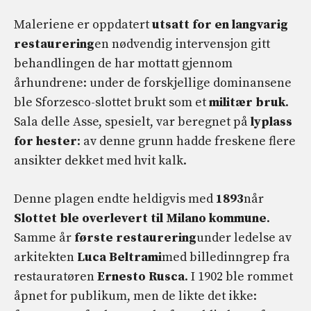
Maleriene er oppdatert
utsatt for en langvarig
restaurering
en nødvendig intervensjon gitt
behandlingen de har mottatt gjennom
århundrene: under de forskjellige dominansene
ble Sforzesco-slottet brukt som et
militær bruk
.
Sala delle Asse, spesielt, var beregnet på
lyplass
for hester
: av denne grunn hadde freskene flere
ansikter dekket med hvit kalk.
Denne plagen endte heldigvis med
1893
når
Slottet ble overlevert til Milano kommune
.
Samme år
første restaurering
under ledelse av
arkitekten
Luca Beltrami
med billedinngrep fra
restauratøren
Ernesto Rusca
. I 1902 ble rommet
åpnet for publikum, men de likte det ikke: