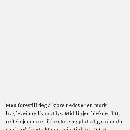
Men forestill deg å kjøre nedover en mørk
bygdevei med knapt lys. Midtlinjen blekner litt,
refleksjonene er ikke store og plutselig stoler du
sterkt på frontlyktene og instinktet. Det er