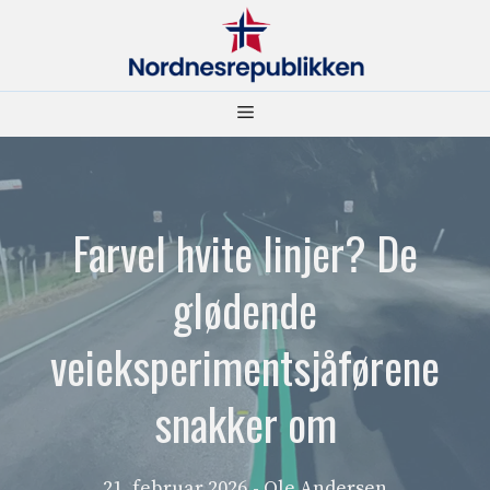
Hopp
til
innhold
Meny
Farvel hvite linjer? De
glødende
veieksperimentsjåførene
snakker om
21. februar 2026
- Ole Andersen