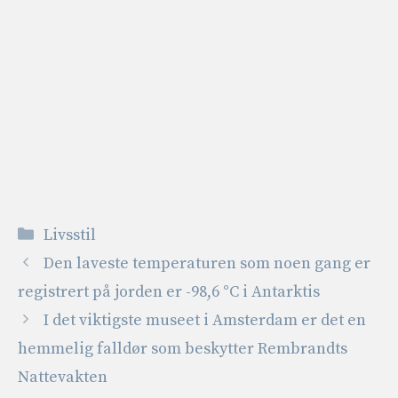
Kategorier
Livsstil
Den laveste temperaturen som noen gang er
registrert på jorden er -98,6 °C i Antarktis
I det viktigste museet i Amsterdam er det en
hemmelig falldør som beskytter Rembrandts
Nattevakten