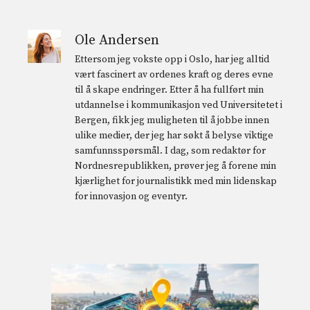
Ole Andersen
Ettersom jeg vokste opp i Oslo, har jeg alltid
vært fascinert av ordenes kraft og deres evne
til å skape endringer. Etter å ha fullført min
utdannelse i kommunikasjon ved Universitetet i
Bergen, fikk jeg muligheten til å jobbe innen
ulike medier, der jeg har søkt å belyse viktige
samfunnsspørsmål. I dag, som redaktør for
Nordnesrepublikken, prøver jeg å forene min
kjærlighet for journalistikk med min lidenskap
for innovasjon og eventyr.