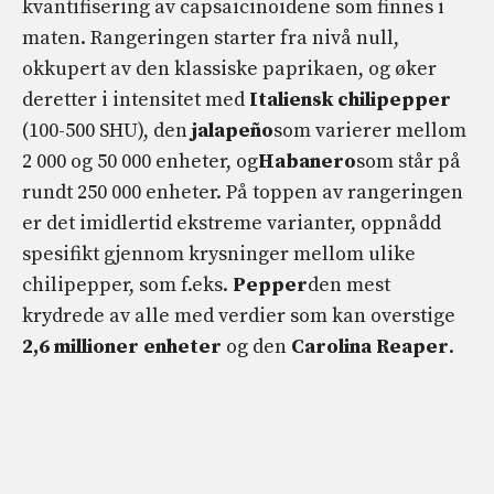
kvantifisering av capsaicinoidene som finnes i
maten. Rangeringen starter fra nivå null,
okkupert av den klassiske paprikaen, og øker
deretter i intensitet med
Italiensk chilipepper
(100-500 SHU), den
jalapeño
som varierer mellom
2 000 og 50 000 enheter, og
Habanero
som står på
rundt 250 000 enheter. På toppen av rangeringen
er det imidlertid ekstreme varianter, oppnådd
spesifikt gjennom krysninger mellom ulike
chilipepper, som f.eks.
Pepper
den mest
krydrede av alle med verdier som kan overstige
2,6 millioner enheter
og den
Carolina Reaper
.