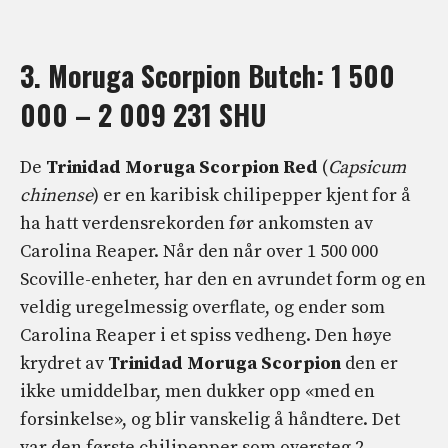
3. Moruga Scorpion Butch: 1 500
000 – 2 009 231 SHU
De
Trinidad Moruga Scorpion Red
(
Capsicum
chinense
) er en karibisk chilipepper kjent for å
ha hatt verdensrekorden før ankomsten av
Carolina Reaper. Når den når over 1 500 000
Scoville-enheter, har den en avrundet form og en
veldig uregelmessig overflate, og ender som
Carolina Reaper i et spiss vedheng. Den høye
krydret av
Trinidad Moruga Scorpion
den er
ikke umiddelbar, men dukker opp «med en
forsinkelse», og blir vanskelig å håndtere. Det
var den første chilipepper som oversteg 2