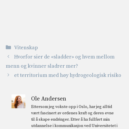
Kategorier
Vitenskap
Hvorfor sier de «sladder» og hvem mellom
menn og kvinner sladrer mer?
et territorium med høy hydrogeologisk risiko
Ole Andersen
Ettersom jeg vokste opp i Oslo, har jeg alltid
vært fascinert av ordenes kraft og deres evne
til å skape endringer. Etter å ha fullført min
utdannelse i kommunikasjon ved Universitetet i