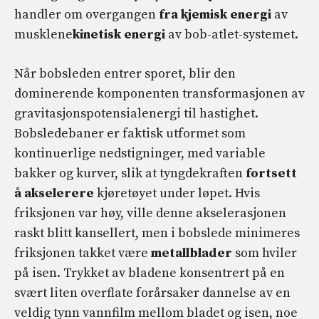
handler om overgangen
fra kjemisk energi
av
musklene
kinetisk energi
av bob-atlet-systemet.
Når bobsleden entrer sporet, blir den
dominerende komponenten transformasjonen av
gravitasjonspotensialenergi til hastighet.
Bobsledebaner er faktisk utformet som
kontinuerlige nedstigninger, med variable
bakker og kurver, slik at tyngdekraften
fortsett
å akselerere
kjøretøyet under løpet. Hvis
friksjonen var høy, ville denne akselerasjonen
raskt blitt kansellert, men i bobslede minimeres
friksjonen takket være
metallblader
som hviler
på isen. Trykket av bladene konsentrert på en
svært liten overflate forårsaker dannelse av en
veldig tynn vannfilm mellom bladet og isen, noe