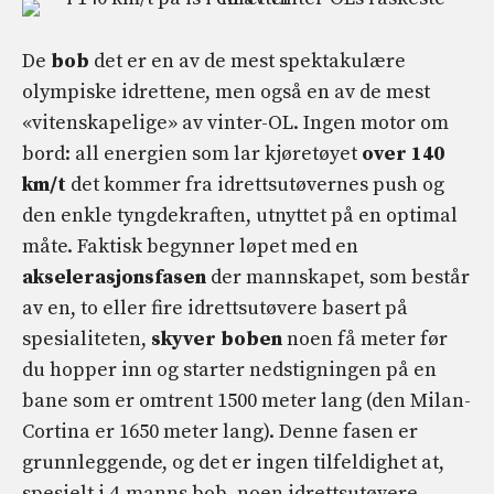
De
bob
det er en av de mest spektakulære
olympiske idrettene, men også en av de mest
«vitenskapelige» av vinter-OL. Ingen motor om
bord: all energien som lar kjøretøyet
over 140
km/t
det kommer fra idrettsutøvernes push og
den enkle tyngdekraften, utnyttet på en optimal
måte. Faktisk begynner løpet med en
akselerasjonsfasen
der mannskapet, som består
av en, to eller fire idrettsutøvere basert på
spesialiteten,
skyver boben
noen få meter før
du hopper inn og starter nedstigningen på en
bane som er omtrent 1500 meter lang (den Milan-
Cortina er 1650 meter lang). Denne fasen er
grunnleggende, og det er ingen tilfeldighet at,
spesielt i 4-manns bob, noen idrettsutøvere