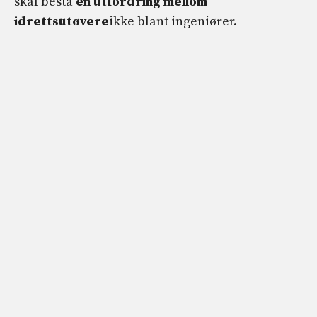
skal bestå
en utfordring mellom
idrettsutøvere
ikke blant ingeniører.