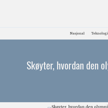
Hopp
til
innhold
Nasjonal
Teknologi
Skøyter, hvordan den o