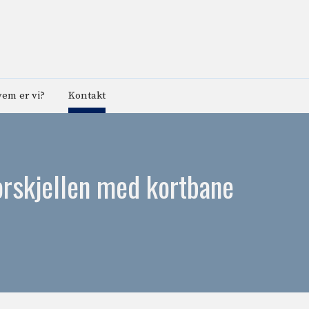
em er vi?
Kontakt
orskjellen med kortbane