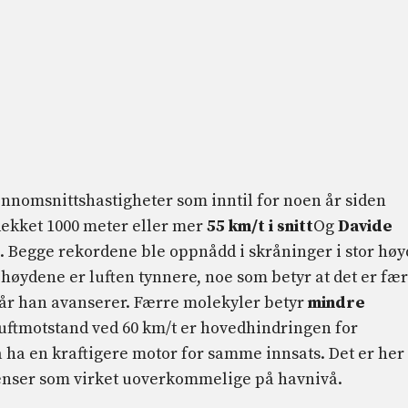
nnomsnittshastigheter som inntil for noen år siden
ekket 1000 meter eller mer
55 km/t i snitt
Og
Davide
. Begge rekordene ble oppnådd i skråninger i stor høy
se høydene er luften tynnere, noe som betyr at det er fæ
når han avanserer. Færre molekyler betyr
mindre
luftmotstand ved 60 km/t er hovedhindringen for
å ha en kraftigere motor for samme innsats. Det er her
renser som virket uoverkommelige på havnivå.