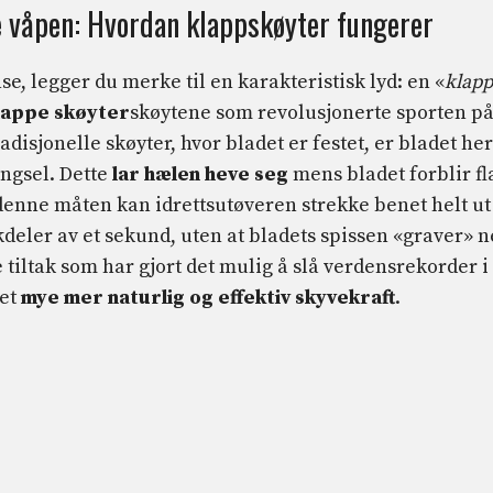
ge våpen: Hvordan klappskøyter fungerer
, legger du merke til en karakteristisk lyd: en «
klapp
lappe skøyter
skøytene som revolusjonerte sporten p
tradisjonelle skøyter, hvor bladet er festet, er bladet her
engsel. Dette
lar hælen heve seg
mens bladet forblir fl
 denne måten kan idrettsutøveren strekke benet helt ut
økdeler av et sekund, uten at bladets spissen «graver» 
te tiltak som har gjort det mulig å slå verdensrekorder i
det
mye mer naturlig og effektiv skyvekraft
.