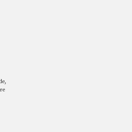
de,
rre