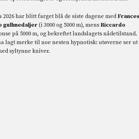
 2026 har blitt farget blå de siste dagene med
France
o gullmedaljer
(i 3000 og 5000 m), mens
Riccardo
onse på 5000 m, og bekreftet landslagets nådetilstand.
ha lagt merke til noe nesten hypnotisk: utøverne ser ut 
ed syltynne kniver.