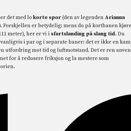
ler det med lo
korte spor
(den av legenden
Arianna
). Forskjellen er betydelig: mens du på kortbanen kjør
111 meter), her er vi i
s
fartslanding på s
lang tid
. Du
r
vanligvis i par og i separate baner: det er ikke en ka
 utfordring mot tid og luftmotstand. Det er ren anven
net for å redusere friksjon og la mestere som
torien.