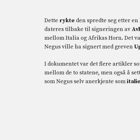
Dette
rykte
den spredte seg etter en 
dateres tilbake til signeringen av
Avh
mellom Italia og Afrikas Horn. Det v
Negus ville ha signert med greven
Ug
I dokumentet var det flere artikler 
mellom de to statene, men også å set
som Negus selv anerkjente som
itali