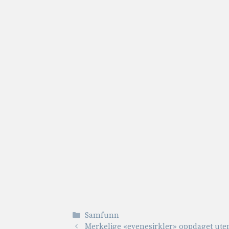
Kategorier
Samfunn
Merkelige «evenesirkler» oppdaget uten