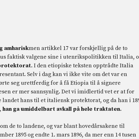
og amharisk
men artikkel 17 var forskjellig på de to
 faktisk valgene sine i utenrikspolitikken til Italia, 
protektorat
. I den etiopiske teksten opptrådte Italia
sentant. Selv i dag kan vi ikke vite om det var en
rte seg urettferdig for å få Etiopia til å signere
sen er mer sannsynlig. Det vi imidlertid vet er at for
 landet hans til et italiensk protektorat, og da han i 18
e,
han ga umiddelbart avkall på hele traktaten
.
om de to landene, og var blant hovedårsakene til
mber 1895 og endte 1. mars 1896, da mer enn 14 tusen