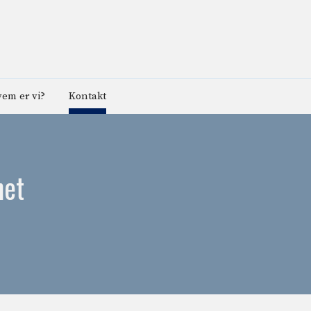
em er vi?
Kontakt
net