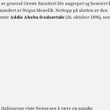
v general Oreste Baratieri ble angrepet og beseiret k
mandert av Negus Menelik. Nettopp på slutten av den
rømte
Addis Abeba fredsavtale
(26. oktober 1896), so
l italienerne viste Negus seg å være en ganske