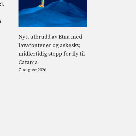
l.
m
Nytt utbrudd av Etna med
lavafontener og askesky,
midlertidig stopp for fly til
Catania
7. august 2026