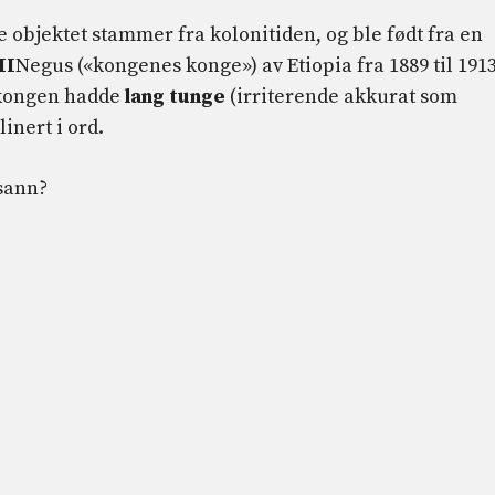
 objektet stammer fra kolonitiden, og ble født fra en
II
Negus («kongenes konge») av Etiopia fra 1889 til 1913
e kongen hadde
lang tunge
(irriterende akkurat som
linert i ord.
sann?