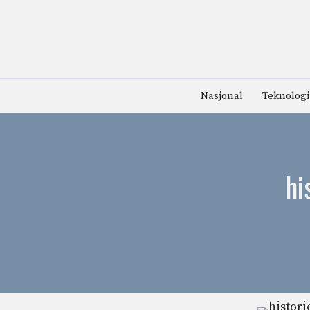
Hopp
til
innhold
Nasjonal
Teknologi
hi