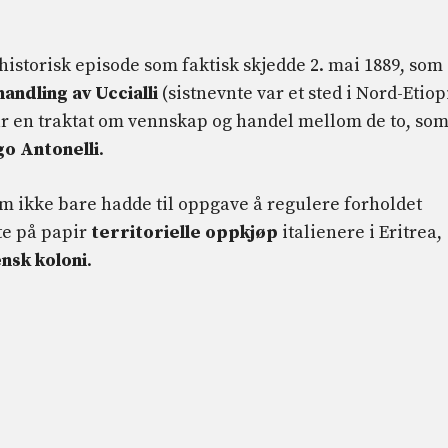
historisk episode som faktisk skjedde 2. mai 1889, som
andling av Uccialli
(sistnevnte var et sted i Nord-Etiop
ar en traktat om vennskap og handel mellom de to, so
o Antonelli
.
som ikke bare hadde til oppgave å regulere forholdet
te på papir
territorielle oppkjøp
italienere i Eritrea,
ensk koloni
.