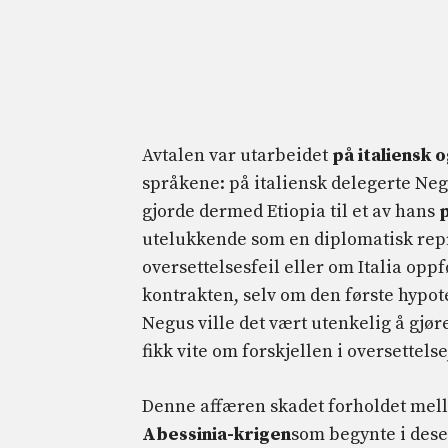
Avtalen var utarbeidet
på italiensk 
språkene: på italiensk delegerte Negus
gjorde dermed Etiopia til et av hans
utelukkende som en diplomatisk repre
oversettelsesfeil eller om Italia oppfø
kontrakten, selv om den første hypote
Negus ville det vært utenkelig å gjøre
fikk vite om forskjellen i oversettels
Denne affæren skadet forholdet mell
Abessinia-krigen
som begynte i dese