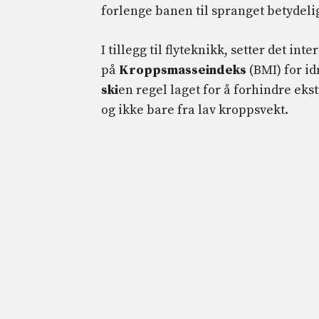
forlenge banen til spranget betydeli
I tillegg til flyteknikk, setter det 
på
Kroppsmasseindeks
(BMI) for id
ski
en regel laget for å forhindre ek
og ikke bare fra lav kroppsvekt.