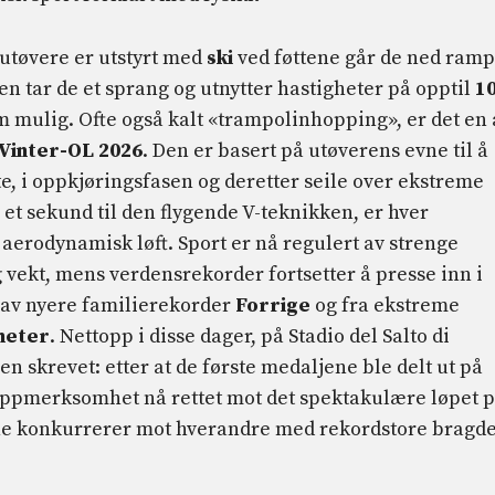
sutøvere er utstyrt med
ski
ved føttene går de ned ram
ten tar de et sprang og utnytter hastigheter på opptil
1
m mulig. Ofte også kalt «trampolinhopping», er det en 
Vinter-OL 2026
. Den er basert på utøverens evne til å
te, i oppkjøringsfasen og deretter seile over ekstreme
å et sekund til den flygende V-teknikken, er hver
aerodynamisk løft. Sport er nå regulert av strenge
g vekt, mens verdensrekorder fortsetter å presse inn i
 av nyere familierekorder
Forrige
og fra ekstreme
meter
. Nettopp i disse dager, på Stadio del Salto di
en skrevet: etter at de første medaljene ble delt ut på
oppmerksomhet nå rettet mot det spektakulære løpet 
tene konkurrerer mot hverandre med rekordstore bragde