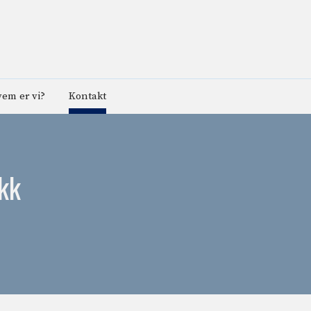
em er vi?
Kontakt
ikk