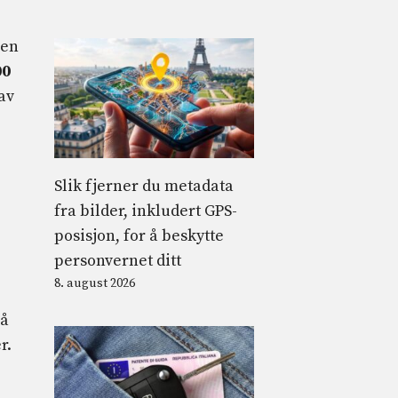
pen
00
av
Slik fjerner du metadata
fra bilder, inkludert GPS-
posisjon, for å beskytte
personvernet ditt
8. august 2026
på
r.