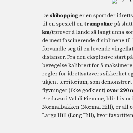
De
skihopping
er en sport der idrett
til en spesiell en
trampoline
på slut
km/t
prøver å lande så langt unna so
de mest fascinerende disiplinene til
forvandle seg til en levende vingefla
distanser. Fra den eksplosive start p
bevegelse kalibrert for å maksimere 
regler for idrettsutøvers sikkerhet o
ukjent territorium, som demonstrert
flyvninger (ikke godkjent)
over 290 
Predazzo i Val di Fiemme, blir histori
Normalbakken (Normal Hill), er all 
Large Hill (Long Hill), hvor favorit