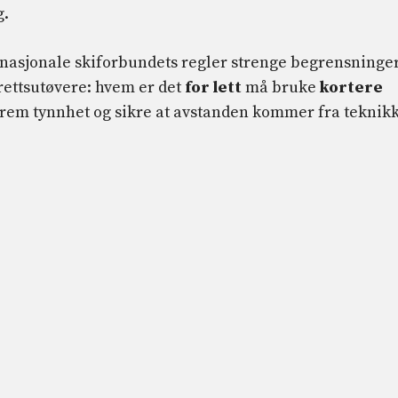
g.
internasjonale skiforbundets regler strenge begrensninge
rettsutøvere: hvem er det
for lett
må bruke
kortere
strem tynnhet og sikre at avstanden kommer fra teknik