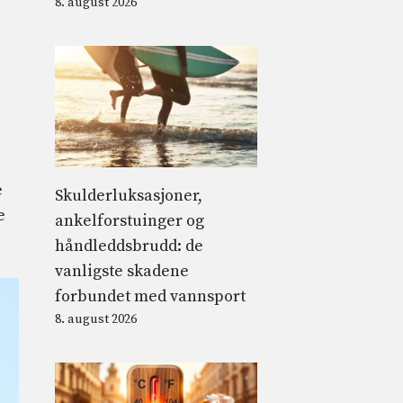
8. august 2026
e
Skulderluksasjoner,
e
ankelforstuinger og
håndleddsbrudd: de
vanligste skadene
forbundet med vannsport
8. august 2026