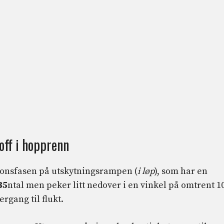
off i hopprenn
onsfasen på utskytningsrampen (
i løp
), som har en
35
ntal men peker litt nedover i en vinkel på omtrent 1
ergang til flukt.