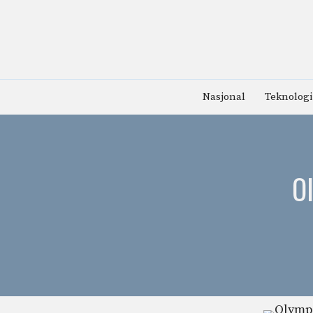
Hopp
til
innhold
Nasjonal
Teknologi
Ol