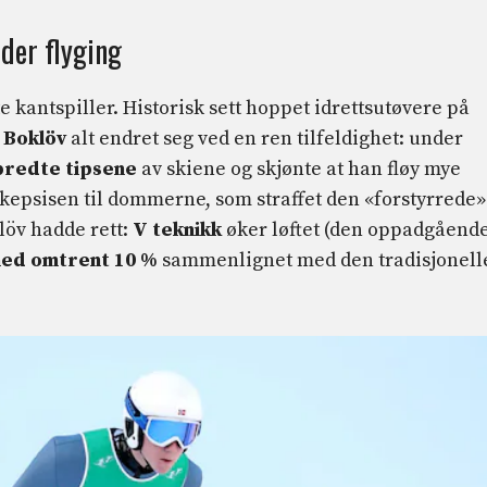
der flyging
e kantspiller. Historisk sett hoppet idrettsutøvere på
 Boklöv
alt endret seg ved en ren tilfeldighet: under
predte tipsene
av skiene og skjønte at han fløy mye
 skepsisen til dommerne, som straffet den «forstyrrede»
klöv hadde rett:
V teknikk
øker løftet (den oppadgåend
ed omtrent 10 %
sammenlignet med den tradisjonell