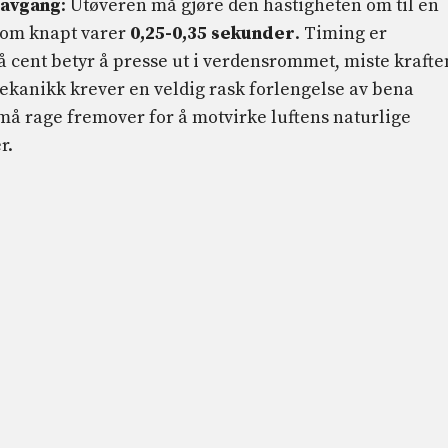
avgang
: Utøveren må gjøre den hastigheten om til en
om knapt varer
0,25-0,35 sekunder
. Timing er
å cent betyr å presse ut i verdensrommet, miste krafte
mekanikk krever en veldig rask forlengelse av bena
å rage fremover for å motvirke luftens naturlige
r.