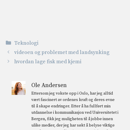
Kategorier
Teknologi
videoen og problemet med landsynking
hvordan lage fisk med kjemi
Ole Andersen
Ettersom jeg vokste opp i Oslo, har jeg alltid
vært fascinert av ordenes kraft og deres evne
til å skape endringer. Etter å ha fullført min
utdannelse i kommunikasjon ved Universitetet i
Bergen, fikk jeg muligheten til å jobbe innen
ulike medier, der jeg har søkt å belyse viktige