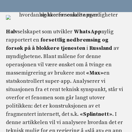
Halv
selskapet som utvikler
WhatsApp
nylig
rapportert en
forsettlig nedbremsing og
forsøk på å blokkere tjenesten
i
Russland
av
myndighetene. Blant målene for denne
operasjonen vil være ønsket om å tvinge en
massemigrering av brukere mot
«Max»
en
statskontrollert super-app. Analyserer vi
situasjonen fra et rent teknisk synspunkt, står vi
overfor et fenomen som går langt utover
politikken: det er konstruksjonen av et
fragmentert internett, det s.k.
«Splintnett»
. I
denne artikkelen vil vi analysere hvordan det er
teknisk mulig for en regjering å «slå av» en app