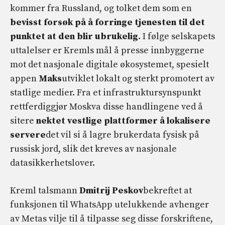
kommer fra Russland, og tolket dem som en
bevisst forsøk på å forringe tjenesten til det
punktet at den blir ubrukelig
. I følge selskapets
uttalelser er Kremls mål å presse innbyggerne
mot det nasjonale digitale økosystemet, spesielt
appen
Maks
utviklet lokalt og sterkt promotert av
statlige medier. Fra et infrastruktursynspunkt
rettferdiggjør Moskva disse handlingene ved å
sitere
nektet vestlige plattformer å lokalisere
servere
det vil si å lagre brukerdata fysisk på
russisk jord, slik det kreves av nasjonale
datasikkerhetslover.
Kreml talsmann
Dmitrij Peskov
bekreftet at
funksjonen til WhatsApp utelukkende avhenger
av Metas vilje til å tilpasse seg disse forskriftene,