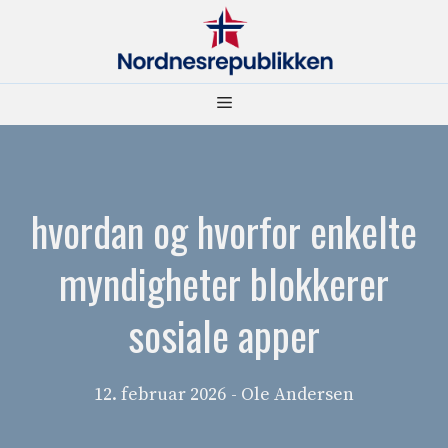
Hopp
til
innhold
Meny
hvordan og hvorfor enkelte
myndigheter blokkerer
sosiale apper
12. februar 2026
- Ole Andersen