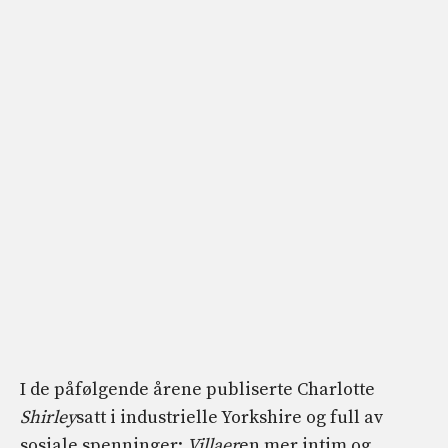
I de påfølgende årene publiserte Charlotte
Shirley
satt i industrielle Yorkshire og full av
sosiale spenninger;
Villaer
en mer intim og