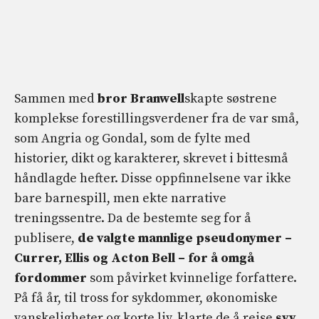
Sammen med
bror Branwell
skapte søstrene
komplekse forestillingsverdener fra de var små,
som Angria og Gondal, som de fylte med
historier, dikt og karakterer, skrevet i bittesmå
håndlagde hefter. Disse oppfinnelsene var ikke
bare barnespill, men ekte narrative
treningssentre. Da de bestemte seg for å
publisere,
de valgte mannlige pseudonymer –
Currer, Ellis og Acton Bell – for å omgå
fordommer
som påvirket kvinnelige forfattere.
På få år, til tross for sykdommer, økonomiske
vanskeligheter og korte liv, klarte de å reise
syv