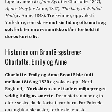
løpet av noen år:
Jane Eyre
(av Charlotte, 1847),
Agnes Gray
(av Anne, 1847),
The Lady of Wildfell
Hall
(av Anne, 1848). Tre kvinner, oppvokst i
Yorkshire, som skrev
mot sin tid og ofte mot seg
selv
forlater
en arv som ikke står i forhold til
deres korte liv
.
Historien om Brontë-søstrene:
Charlotte, Emily og Anne
Charlotte, Emily og Anne Brontë ble født
mellom 1816 og 1820
og vokste opp i Nord-
England, i
Yorkshire
i en
et isolert miljø preget
veldig tidlig av smerte
. De mistet sin mor og to
eldre søstre da de fortsatt var barn. Far Patrick,
en anglikansk pastor, forble det eneste