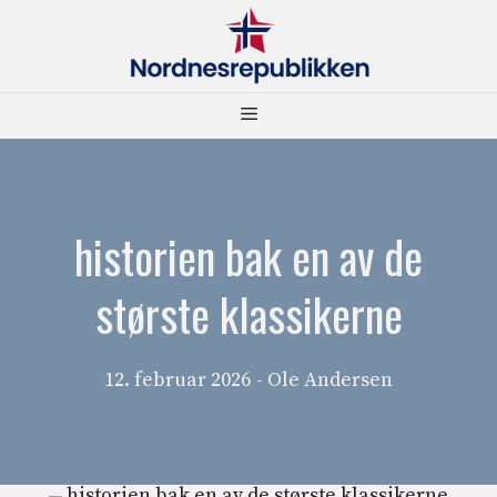
Hopp
til
innhold
Meny
historien bak en av de
største klassikerne
12. februar 2026
- Ole Andersen