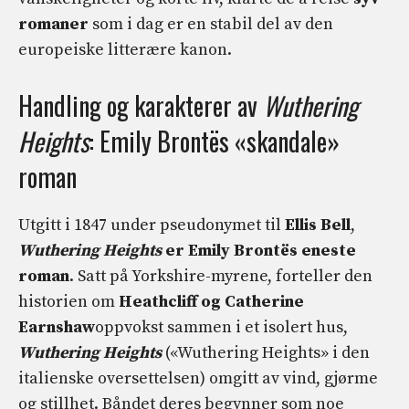
romaner
som i dag er en stabil del av den
europeiske litterære kanon.
Handling og karakterer av
Wuthering
Heights
: Emily Brontës «skandale»
roman
Utgitt i 1847 under pseudonymet til
Ellis Bell
,
Wuthering Heights
er Emily Brontës eneste
roman
. Satt på Yorkshire-myrene, forteller den
historien om
Heathcliff og Catherine
Earnshaw
oppvokst sammen i et isolert hus,
Wuthering Heights
(«Wuthering Heights» i den
italienske oversettelsen) omgitt av vind, gjørme
og stillhet. Båndet deres begynner som noe