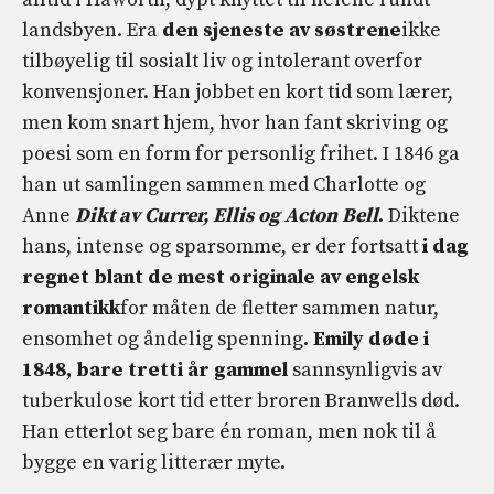
landsbyen. Era
den sjeneste av søstrene
ikke
tilbøyelig til sosialt liv og intolerant overfor
konvensjoner. Han jobbet en kort tid som lærer,
men kom snart hjem, hvor han fant skriving og
poesi som en form for personlig frihet. I 1846 ga
han ut samlingen sammen med Charlotte og
Anne
Dikt av Currer, Ellis og Acton Bell
. Diktene
hans, intense og sparsomme, er der fortsatt
i dag
regnet blant de mest originale av engelsk
romantikk
for måten de fletter sammen natur,
ensomhet og åndelig spenning.
Emily døde i
1848, bare tretti år gammel
sannsynligvis av
tuberkulose kort tid etter broren Branwells død.
Han etterlot seg bare én roman, men nok til å
bygge en varig litterær myte.