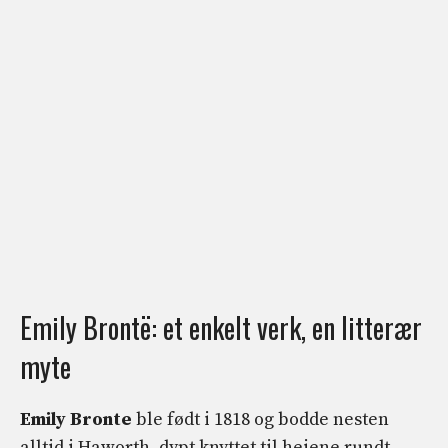
Emily Brontë: et enkelt verk, en litterær
myte
Emily Bronte
ble født i 1818 og bodde nesten
alltid i Haworth, dypt knyttet til heiene rundt