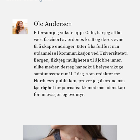
Ole Andersen
Ettersom jeg vokste opp i Oslo, har jeg alltid
vært fascinert av ordenes kraft og deres evne
til å skape endringer. Etter å ha fullført min
utdannelse i kommunikasjon ved Universitetet i
Bergen, fikk jeg muligheten til å jobbe innen
ulike medier, der jeg har søkt å belyse viktige
samfunnsspørsmål. I dag, som redaktør for
Nordnesrepublikken, prøver jeg å forene min
kjærlighet for journalistikk med min lidenskap
for innovasjon og eventyr.