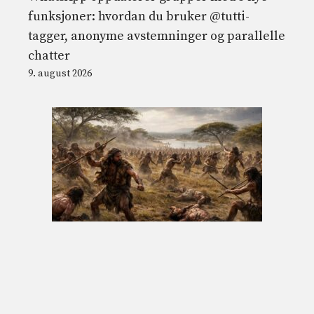
funksjoner: hvordan du bruker @tutti-
tagger, anonyme avstemninger og parallelle
chatter
9. august 2026
Den første gruppemassakren i Kenya for 10
tusen år siden i Nataruk: forhistorisk krig
mellom nomadiske jegere
9. august 2026