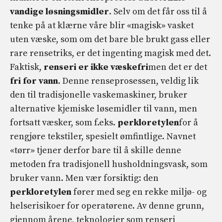
vandige løsningsmidler
. Selv om det får oss til å
tenke på at klærne våre blir «magisk» vasket
uten væske, som om det bare ble brukt gass eller
rare rensetriks, er det ingenting magisk med det.
Faktisk,
renseri er ikke væskefri
men det er det
fri for vann
. Denne renseprosessen, veldig lik
den til tradisjonelle vaskemaskiner, bruker
alternative kjemiske løsemidler til vann, men
fortsatt væsker, som f.eks.
perkloretylen
for å
rengjøre tekstiler, spesielt ømfintlige. Navnet
«tørr» tjener derfor bare til å skille denne
metoden fra tradisjonell husholdningsvask, som
bruker vann. Men vær forsiktig: den
perkloretylen
fører med seg en rekke miljø- og
helserisikoer for operatørene. Av denne grunn,
gjennom årene, teknologier som renseri