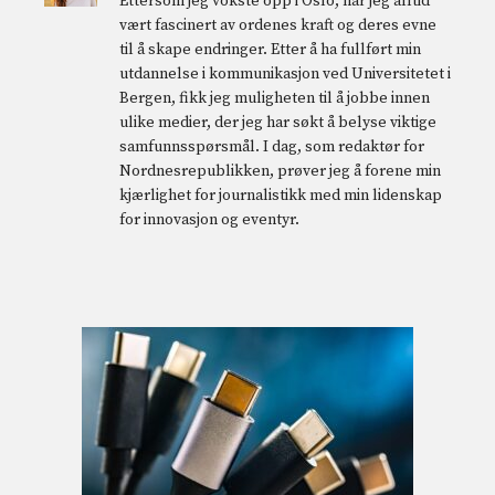
Ettersom jeg vokste opp i Oslo, har jeg alltid
vært fascinert av ordenes kraft og deres evne
til å skape endringer. Etter å ha fullført min
utdannelse i kommunikasjon ved Universitetet i
Bergen, fikk jeg muligheten til å jobbe innen
ulike medier, der jeg har søkt å belyse viktige
samfunnsspørsmål. I dag, som redaktør for
Nordnesrepublikken, prøver jeg å forene min
kjærlighet for journalistikk med min lidenskap
for innovasjon og eventyr.