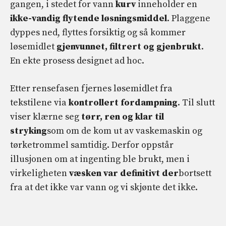
gangen, i stedet for vann
kurv
inneholder en
ikke-vandig flytende løsningsmiddel
. Plaggene
dyppes ned, flyttes forsiktig og så kommer
løsemidlet
gjenvunnet, filtrert og gjenbrukt
.
En ekte prosess designet ad hoc.
Etter rensefasen fjernes løsemidlet fra
tekstilene via
kontrollert fordampning
. Til slutt
viser klærne seg
tørr, ren og klar til
stryking
som om de kom ut av vaskemaskin og
tørketrommel samtidig. Derfor oppstår
illusjonen om at ingenting ble brukt, men i
virkeligheten
væsken var definitivt der
bortsett
fra at det ikke var vann og vi skjønte det ikke.