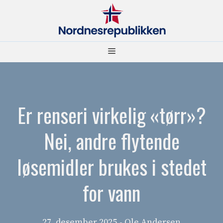
Hopp
til
innhold
Meny
Er renseri virkelig «tørr»?
Nei, andre flytende
løsemidler brukes i stedet
for vann
27. desember 2025
- Ole Andersen