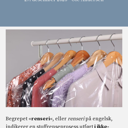
Begrepet «
renseri
«, eller
renseri
på engelsk,
indikerer en stoffrenseprosess utført
i ikke-