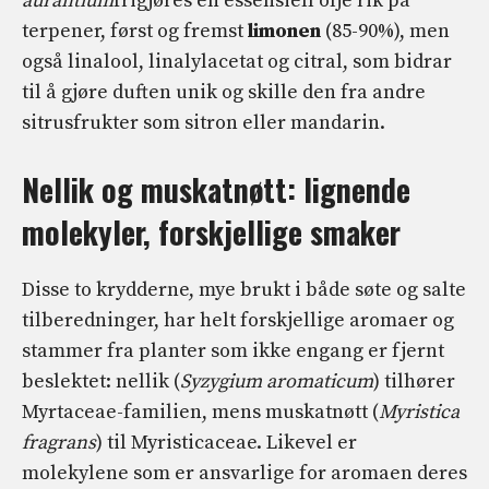
aurantium
frigjøres en essensiell olje rik på
terpener, først og fremst
limonen
(85-90%), men
også linalool, linalylacetat og citral, som bidrar
til å gjøre duften unik og skille den fra andre
sitrusfrukter som sitron eller mandarin.
Nellik og muskatnøtt: lignende
molekyler, forskjellige smaker
Disse to krydderne, mye brukt i både søte og salte
tilberedninger, har helt forskjellige aromaer og
stammer fra planter som ikke engang er fjernt
beslektet: nellik (
Syzygium aromaticum
) tilhører
Myrtaceae-familien, mens muskatnøtt (
Myristica
fragrans
) til Myristicaceae. Likevel er
molekylene som er ansvarlige for aromaen deres