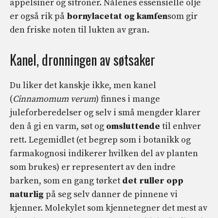
appelsiner og sitroner. Nålenes essensielle olje
er også rik på
bornylacetat og kamfen
som gir
den friske noten til lukten av gran.
Kanel, dronningen av søtsaker
Du liker det kanskje ikke, men kanel
(
Cinnamomum verum
) finnes i mange
juleforberedelser og selv i små mengder klarer
den å gi en varm, søt og
omsluttende
til enhver
rett. Legemidlet (et begrep som i botanikk og
farmakognosi indikerer hvilken del av planten
som brukes) er representert av den indre
barken, som en gang tørket
det ruller opp
naturlig
på seg selv danner de pinnene vi
kjenner. Molekylet som kjennetegner det mest av