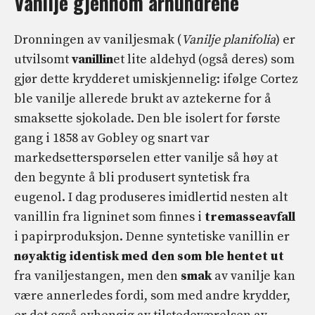
Vanilje gjennom århundrene
Dronningen av vaniljesmak (
Vanilje planifolia
) er
utvilsomt
vanillin
et lite aldehyd (også deres) som
gjør dette krydderet umiskjennelig: ifølge Cortez
ble vanilje allerede brukt av aztekerne for å
smaksette sjokolade. Den ble isolert for første
gang i 1858 av Gobley og snart var
markedsetterspørselen etter vanilje så høy at
den begynte å bli produsert syntetisk fra
eugenol. I dag produseres imidlertid nesten alt
vanillin fra ligninet som finnes i
tremasseavfall
i papirproduksjon. Denne syntetiske vanillin er
nøyaktig identisk med den som ble hentet ut
fra vaniljestangen, men den
smak
av vanilje kan
være annerledes fordi, som med andre krydder,