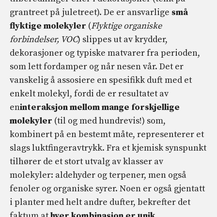
grantreet på juletreet). De er ansvarlige
små
flyktige molekyler
(
Flyktige organiske
forbindelser, VOC
) slippes ut av krydder,
dekorasjoner og typiske matvarer fra perioden,
som lett fordamper og når nesen vår. Det er
vanskelig å assosiere en spesifikk duft med et
enkelt molekyl, fordi de er resultatet av
en
interaksjon mellom mange forskjellige
molekyler
(til og med hundrevis!) som,
kombinert på en bestemt måte, representerer et
slags luktfingeravtrykk. Fra et kjemisk synspunkt
tilhører de et stort utvalg av klasser av
molekyler: aldehyder og terpener, men også
fenoler og organiske syrer. Noen er også gjentatt
i planter med helt andre dufter, bekrefter det
faktum at
hver kombinasjon er unik.