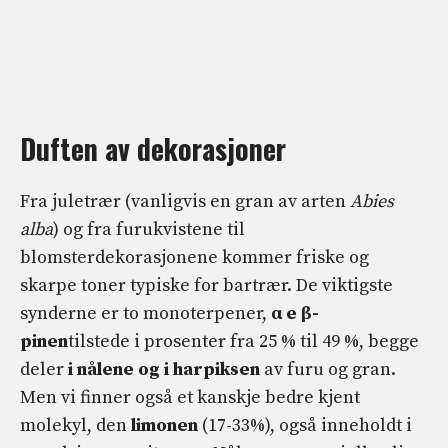
Duften av dekorasjoner
Fra juletrær (vanligvis en gran av arten
Abies
alba
) og fra furukvistene til
blomsterdekorasjonene kommer friske og
skarpe toner typiske for bartrær. De viktigste
synderne er to monoterpener,
α e
β-
pinen
tilstede i prosenter fra 25 % til 49 %, begge
deler
i nålene og i harpiksen
av furu og gran.
Men vi finner også et kanskje bedre kjent
molekyl, den
limonen
(17-33%), også inneholdt i