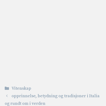
Kategorier
Vitenskap
opprinnelse, betydning og tradisjoner i Italia
og rundt om i verden