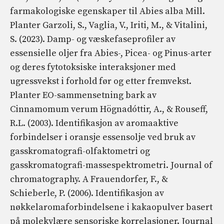
farmakologiske egenskaper til Abies alba Mill.
Planter Garzoli, S., Vaglia, V., Iriti, M., & Vitalini,
S. (2023). Damp- og væskefaseprofiler av
essensielle oljer fra Abies-, Picea- og Pinus-arter
og deres fytotoksiske interaksjoner med
ugressvekst i forhold før og etter fremvekst.
Planter EO-sammensetning bark av
Cinnamomum verum Högnadóttir, A., & Rouseff,
R.L. (2003). Identifikasjon av aromaaktive
forbindelser i oransje essensolje ved bruk av
gasskromatografi-olfaktometri og
gasskromatografi-massespektrometri. Journal of
chromatography. A Frauendorfer, F., &
Schieberle, P. (2006). Identifikasjon av
nøkkelaromaforbindelsene i kakaopulver basert
på molekylære sensoriske korrelasjoner. Journal