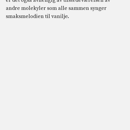
er det også avhengig av tilstedeværelsen av
andre molekyler som alle sammen synger
smaksmelodien til vanilje.