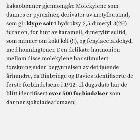
kakaobønner gjennomgår. Molekylene som
dannes er pyraziner, derivater av metylbutanal,
som gir
klype salt
4-hydroksy-2,5-dimetyl-3(2H)-
furanon, for hint av karamell, dimetyltrisulfid,
som minner om kokt kål (!!), og fenylacetaldehyd,
med honningtoner. Den delikate harmonien
mellom disse molekylene har stimulert
forskning siden begynnelsen av det tjuende
århundre, da Binbridge og Davies identifiserte de
første forbindelsene i 1912: til dags dato har de
blitt identifisert
over 500 forbindelser
som
danner sjokoladearomaen!