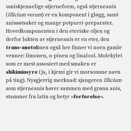
umiskjennelige stjerneform, også stjerneanis
(
Illicium verum
) er en komponent i gløgg, samt
anissøtsaker og mange potpurri-preparater.
Hovedkomponenten i den eteriske oljen og
derfor lukten av stjerneanis er en eter, den
trans
-anetol
men også her finner vi noen gamle
venner: limonen, α-pinen og linalool. Molekylet
som er mest assosiert med smaken er
shikiminsyre
(ja, i kjemi gir vi morsomme navn
på ting). Nysgjerrig merknad: sjangeren
Illicium
som stjerneanis hører sammen med grønn anis,
stammer fra latin og betyr «
forførelse
«.