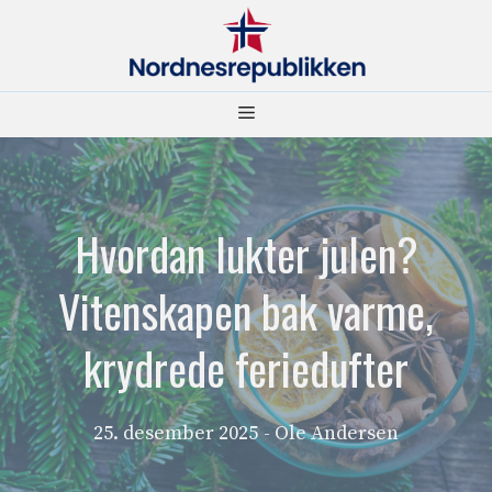
Hopp
til
innhold
Meny
Hvordan lukter julen?
Vitenskapen bak varme,
krydrede feriedufter
25. desember 2025
- Ole Andersen