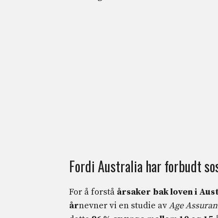
Fordi Australia har forbudt so
For å forstå
årsaker bak loven i Aus
år
nevner vi en studie av
Age Assuran