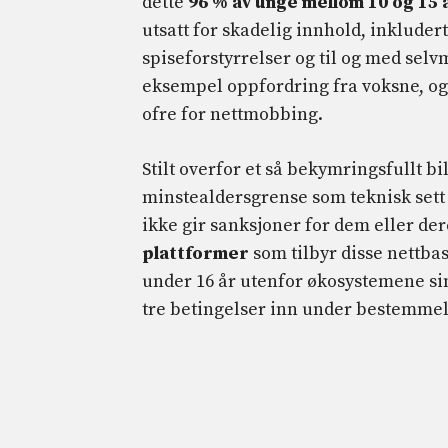
dette
96 % av unge mellom 10 og 15 
utsatt for skadelig innhold, inklude
spiseforstyrrelser og til og med selvmo
eksempel oppfordring fra voksne, og 
ofre for nettmobbing.
Stilt overfor et så bekymringsfullt 
minstealdersgrense som teknisk sett 
ikke gir sanksjoner for dem eller der
plattformer
som tilbyr disse nettbase
under 16 år utenfor økosystemene sine
tre betingelser inn under bestemme