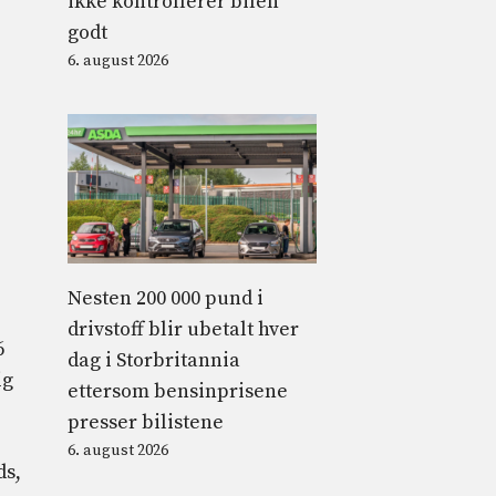
ikke kontrollerer bilen
godt
6. august 2026
Nesten 200 000 pund i
drivstoff blir ubetalt hver
6
dag i Storbritannia
ig
ettersom bensinprisene
presser bilistene
6. august 2026
ds,