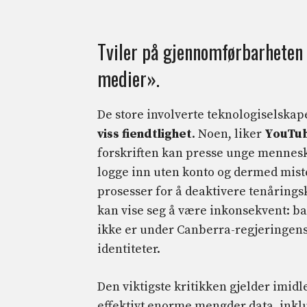
Tviler på gjennomførbarheten 
medier».
De store involverte teknologiselska
viss fiendtlighet
. Noen, liker
YouTu
forskriften kan presse unge mennes
logge inn uten konto og dermed miste
prosesser for å deaktivere tenårings
kan vise seg å være inkonsekvent: ba
ikke er under Canberra-regjeringens 
identiteter.
Den viktigste kritikken gjelder imidl
effektivt enorme mengder data, inkl