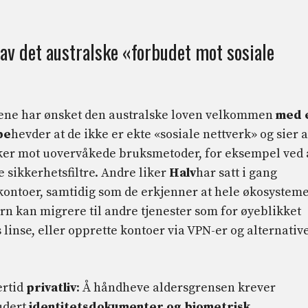
av det australske «forbudet mot sosiale
pene har ønsket den australske loven velkommen
med 
be
hevder at de ikke er ekte «sosiale nettverk» og sier a
ker mot uovervåkede bruksmetoder, for eksempel ved 
 sikkerhetsfiltre. Andre liker
Halv
har satt i gang
kontoer, samtidig som de erkjenner at hele økosysteme
rn kan migrere til andre tjenester som for øyeblikket
linse, eller opprette kontoer via VPN-er og alternativ
ertid
privatliv
: Å håndheve aldersgrensen krever
udert
identitetsdokumenter og biometrisk