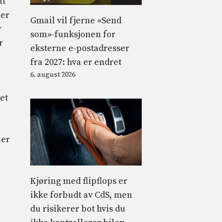
tt
mer
Gmail vil fjerne «Send
r
som»-funksjonen for
r
eksterne e-postadresser
fra 2027: hva er endret
6. august 2026
et
ler
Kjøring med flipflops er
ikke forbudt av CdS, men
du risikerer bot hvis du