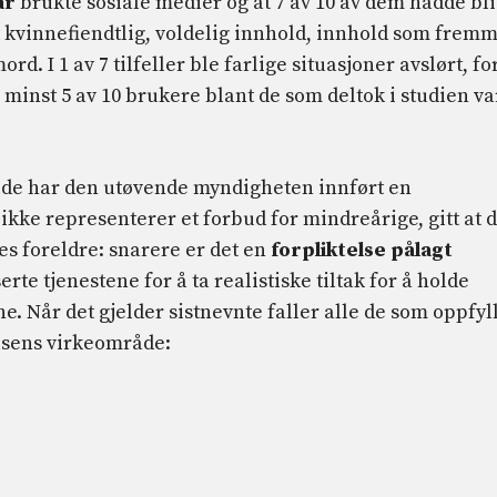
år
brukte sosiale medier og at 7 av 10 av dem hadde bli
rt kvinnefiendtlig, voldelig innhold, innhold som frem
rd. I 1 av 7 tilfeller ble farlige situasjoner avslørt, fo
minst 5 av 10 brukere blant de som deltok i studien va
bilde har den utøvende myndigheten innført en
ikke representerer et forbud for mindreårige, gitt at d
es foreldre: snarere er det en
forpliktelse pålagt
rte tjenestene for å ta realistiske tiltak for å holde
. Når det gjelder sistnevnte faller alle de som oppfyl
lsens virkeområde: