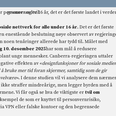
osiale nettverk for alle under 16 år
. Det er det første
 en enestående beslutning nøye observert av regjering
m noen tenåringer allerede har tydd til. Målet med
g 10. desember 2025
har som mål å redusere
blant unge mennesker. Canberra-regjeringen uttaler
gative effekten av «
designfunksjoner for sosiale medie
 bruke mer tid foran skjermer, samtidig som de gir
 velvære
». I denne studien vil vi analysere dem nærme
ikke straffer mindreårige, men legger byrden med å
rmene. Vi får også se hva de viktigste er
tvil om
eksempel de som er knyttet til personvernrisiko,
via VPN eller falske kontoer og den begrensede