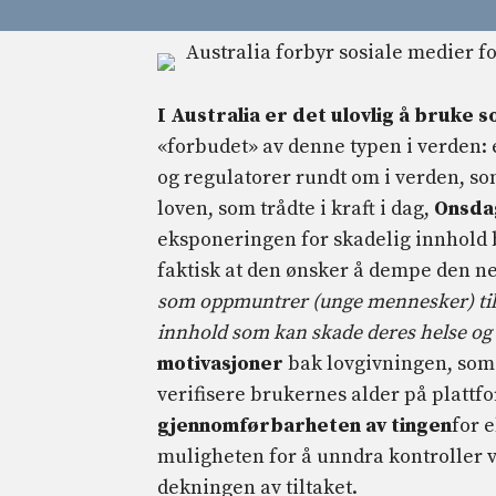
I Australia er det ulovlig å bruke s
«forbudet» av denne typen i verden:
og regulatorer rundt om i verden, so
loven, som trådte i kraft i dag,
Onsda
eksponeringen for skadelig innhold 
faktisk at den ønsker å dempe den ne
som oppmuntrer (unge mennesker) til å
innhold som kan skade deres helse og
motivasjoner
bak lovgivningen, som 
verifisere brukernes alder på plattfo
gjennomførbarheten av tingen
for 
muligheten for å unndra kontroller 
dekningen av tiltaket.