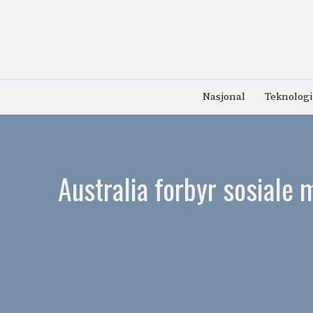
Hopp
til
innhold
Nasjonal
Teknologi
Australia forbyr sosiale m