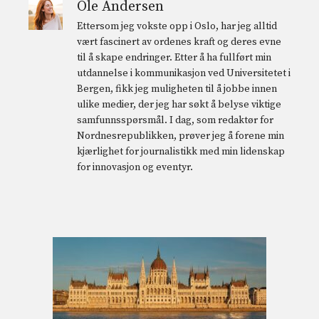
Ole Andersen
Ettersom jeg vokste opp i Oslo, har jeg alltid
vært fascinert av ordenes kraft og deres evne
til å skape endringer. Etter å ha fullført min
utdannelse i kommunikasjon ved Universitetet i
Bergen, fikk jeg muligheten til å jobbe innen
ulike medier, der jeg har søkt å belyse viktige
samfunnsspørsmål. I dag, som redaktør for
Nordnesrepublikken, prøver jeg å forene min
kjærlighet for journalistikk med min lidenskap
for innovasjon og eventyr.