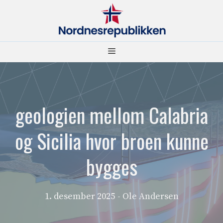
Hopp
til
innhold
Meny
geologien mellom Calabria
og Sicilia hvor broen kunne
bygges
1. desember 2025
- Ole Andersen