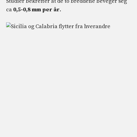
Studier bekrefter at de to breddene beveger seg
ca
0,5-0,8 mm per år
.