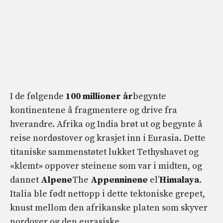
I de følgende
100 millioner år
begynte
kontinentene å fragmentere og drive fra
hverandre. Afrika og India brøt ut og begynte å
reise nordøstover og krasjet inn i Eurasia. Dette
titaniske sammenstøtet lukket Tethyshavet og
«klemt» oppover steinene som var i midten, og
dannet
Alpene
The
Appenninene
el’
Himalaya
.
Italia ble født nettopp i dette tektoniske grepet,
knust mellom den afrikanske platen som skyver
nordover og den eurasiske.