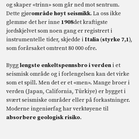
og skaper «trinn» som går ned mot sentrum.
Dette gjør
område
høyt
seismikk
. La oss ikke
glemme det her inne
1908
det kraftigste
jordskjelvet som noen gang er registrert i
instrumentelle tider, skjedde i
Italia
(
styrke 7,1
),
som forårsaket omtrent 80 000 ofre.
Bygg
lengste enkeltspennsbro i verden
i et
seismisk område og i forlengelsen kan det virke
som et spill. Men det er et «men». Mange broer i
verden (Japan, California, Türkiye) er bygget i
svært seismiske områder eller på forkastninger.
Moderne ingeniørfag har verktøyene til
absorbere geologisk risiko
.