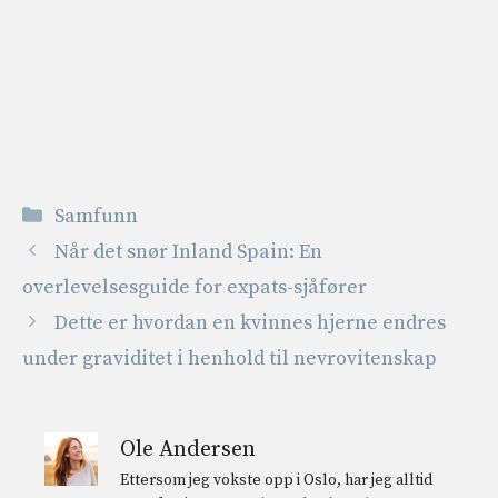
Kategorier
Samfunn
Når det snør Inland Spain: En
overlevelsesguide for expats-sjåfører
Dette er hvordan en kvinnes hjerne endres
under graviditet i henhold til nevrovitenskap
Ole Andersen
Ettersom jeg vokste opp i Oslo, har jeg alltid