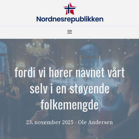
Hopp
til
innhold
Meny
fordi vi hører navnet vårt
selv i en støyende
folkemengde
23. november 2025
- Ole Andersen