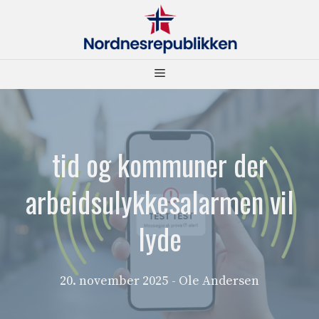
Hopp
til
innhold
Meny
tid og kommuner der
arbeidsulykkesalarmen vil
lyde
20. november 2025
- Ole Andersen