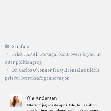
Kategorier
Samfunn
Frisk TAP Air Portugal-kontrovers bryter ut
etter politiangrep
Dr. Carlos O’Connor fra Quirónsalud tildelt
pris for bærekraftig innovasjon
Ole Andersen
Ettersom jeg vokste opp i Oslo, har jeg alltid
vært fascinert av ordenes kraft og deres evne