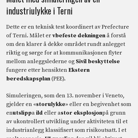
industriulykke i Terni
Dette er en teknisk test koordinert av Prefecture
of Terni. Målet er
v
befeste dekningen
å forstå
om den klarer å dekke området rundt anlegget
riktig og sørge for at kommunikasjonen flyter
mellom anleggslederne og
Sivil beskyttelse
fungere etter hensikten
Ekstern
beredskapsplan
(PEE).
Simuleringen, som den 13. november i Veneto,
gjelder en «
storulykke
» eller en begivenhet som
en
utslipp
a
ild
eller a
stor eksplosjon
på grunn
av ukontrollert utvikling under aktiviteten til et
industrianlegg klassifisert som risikoutsatt. I et