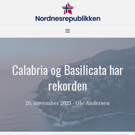
Hopp
til
innhold
Meny
Calabria og Basilicata har
rekorden
20. november 2025
- Ole Andersen