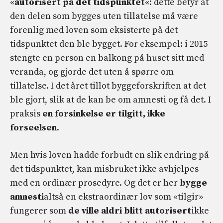
«
autorisert på det tidspunktet
«: dette betyr at
den delen som bygges uten tillatelse må være
forenlig med loven som eksisterte på det
tidspunktet den ble bygget. For eksempel: i 2015
stengte en person en balkong på huset sitt med
veranda, og gjorde det uten å spørre om
tillatelse. I det året tillot byggeforskriften at det
ble gjort, slik at de kan be om amnesti og få det. I
praksis
en forsinkelse er tilgitt, ikke
forseelsen
.
Men hvis loven hadde forbudt en slik endring på
det tidspunktet, kan misbruket ikke avhjelpes
med en ordinær prosedyre. Og det er her
bygge
amnesti
altså en ekstraordinær lov som «tilgir»
fungerer som
de ville aldri blitt autorisert
ikke