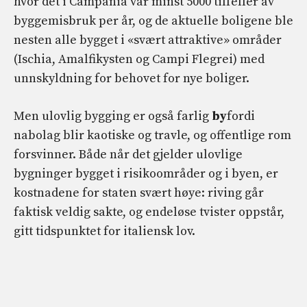
hvor det i Campania var minst 5000 tilfeller av
byggemisbruk per år, og de aktuelle boligene ble
nesten alle bygget i «svært attraktive» områder
(Ischia, Amalfikysten og Campi Flegrei) med
unnskyldning for behovet for nye boliger.
Men ulovlig bygging er også farlig
by
fordi
nabolag blir kaotiske og travle, og offentlige rom
forsvinner. Både når det gjelder ulovlige
bygninger bygget i risikoområder og i byen, er
kostnadene for staten svært høye: riving går
faktisk veldig sakte, og endeløse tvister oppstår,
gitt tidspunktet for italiensk lov.