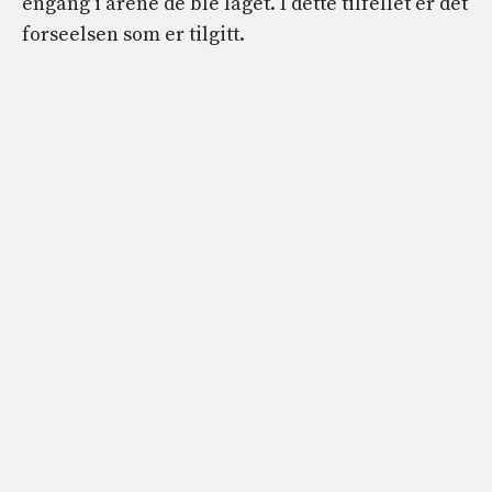
engang i årene de ble laget. I dette tilfellet er det
forseelsen som er tilgitt.