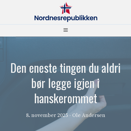
Hopp
til
innhold
Meny
Den eneste tingen du aldri
bør legge igjen i
hanskerommet
8. november 2025
- Ole Andersen