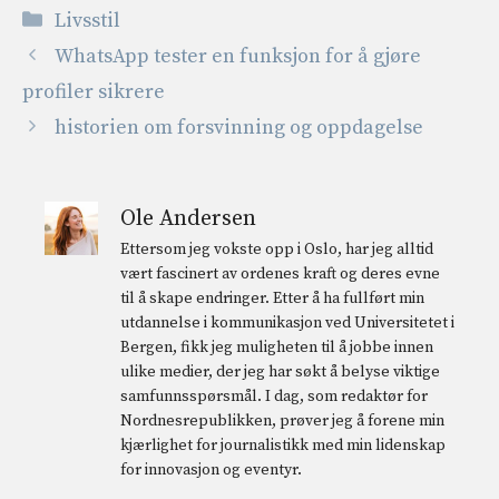
Kategorier
Livsstil
WhatsApp tester en funksjon for å gjøre
profiler sikrere
historien om forsvinning og oppdagelse
Ole Andersen
Ettersom jeg vokste opp i Oslo, har jeg alltid
vært fascinert av ordenes kraft og deres evne
til å skape endringer. Etter å ha fullført min
utdannelse i kommunikasjon ved Universitetet i
Bergen, fikk jeg muligheten til å jobbe innen
ulike medier, der jeg har søkt å belyse viktige
samfunnsspørsmål. I dag, som redaktør for
Nordnesrepublikken, prøver jeg å forene min
kjærlighet for journalistikk med min lidenskap
for innovasjon og eventyr.