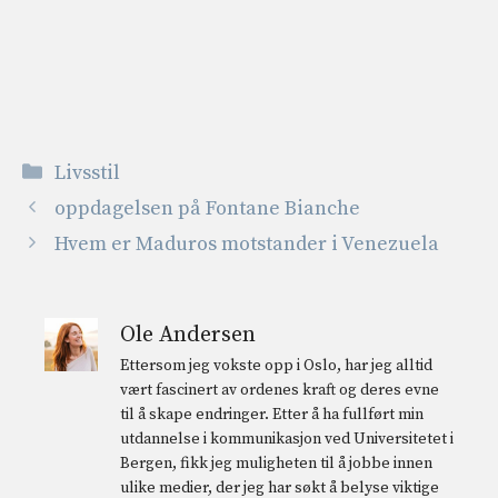
Kategorier
Livsstil
oppdagelsen på Fontane Bianche
Hvem er Maduros motstander i Venezuela
Ole Andersen
Ettersom jeg vokste opp i Oslo, har jeg alltid
vært fascinert av ordenes kraft og deres evne
til å skape endringer. Etter å ha fullført min
utdannelse i kommunikasjon ved Universitetet i
Bergen, fikk jeg muligheten til å jobbe innen
ulike medier, der jeg har søkt å belyse viktige