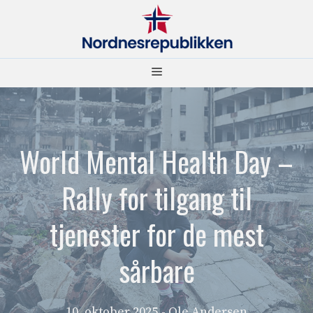
Hopp
til
innhold
Meny
World Mental Health Day –
Rally for tilgang til
tjenester for de mest
sårbare
10. oktober 2025
- Ole Andersen