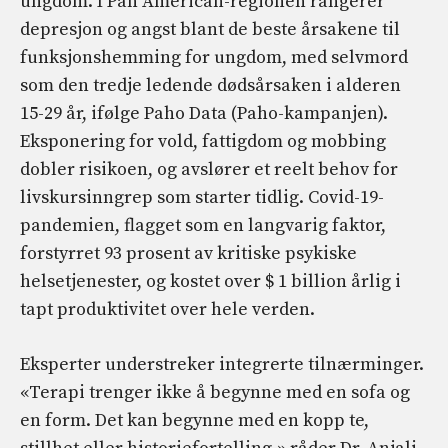
ungdom. I Pan American-regionen rangerer
depresjon og angst blant de beste årsakene til
funksjonshemming for ungdom, med selvmord
som den tredje ledende dødsårsaken i alderen
15-29 år, ifølge Paho Data (Paho-kampanjen).
Eksponering for vold, fattigdom og mobbing
dobler risikoen, og avslører et reelt behov for
livskursinngrep som starter tidlig. Covid-19-
pandemien, flagget som en langvarig faktor,
forstyrret 93 prosent av kritiske psykiske
helsetjenester, og kostet over $ 1 billion årlig i
tapt produktivitet over hele verden.
Eksperter understreker integrerte tilnærminger.
«Terapi trenger ikke å begynne med en sofa og
en form. Det kan begynne med en kopp te,