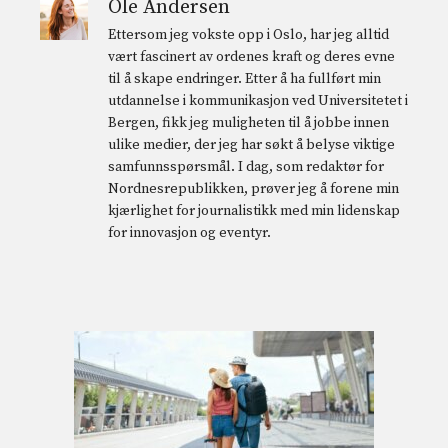
Ole Andersen
Ettersom jeg vokste opp i Oslo, har jeg alltid
vært fascinert av ordenes kraft og deres evne
til å skape endringer. Etter å ha fullført min
utdannelse i kommunikasjon ved Universitetet i
Bergen, fikk jeg muligheten til å jobbe innen
ulike medier, der jeg har søkt å belyse viktige
samfunnsspørsmål. I dag, som redaktør for
Nordnesrepublikken, prøver jeg å forene min
kjærlighet for journalistikk med min lidenskap
for innovasjon og eventyr.