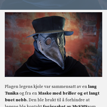
Plagen legens kjole var sammensatt av en
lang
Tunika
og fra en
Maske med briller og et langt
buet nebb
. Den ble brukt til å forhindre at
legene ble kontakt
forårsaket av MySMS
som