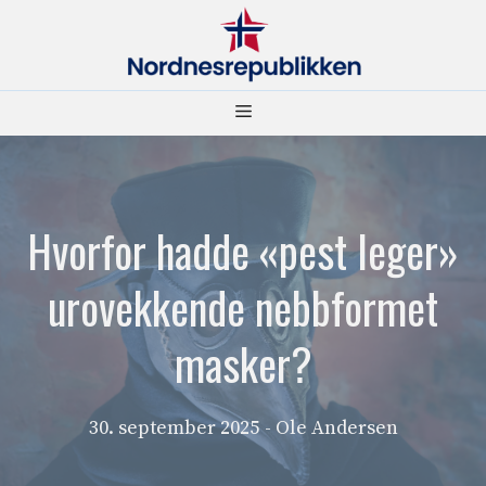
Hopp
til
innhold
Meny
Hvorfor hadde «pest leger»
urovekkende nebbformet
masker?
30. september 2025
- Ole Andersen