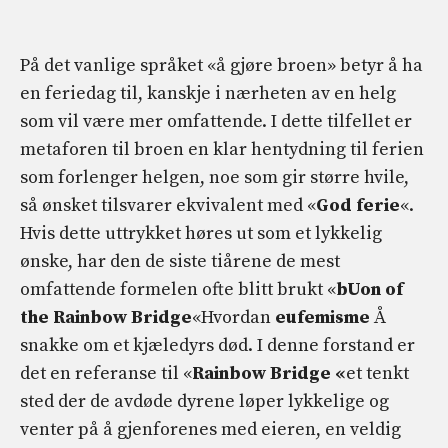
På det vanlige språket «å gjøre broen» betyr å ha
en feriedag til, kanskje i nærheten av en helg
som vil være mer omfattende. I dette tilfellet er
metaforen til broen en klar hentydning til ferien
som forlenger helgen, noe som gir større hvile,
så ønsket tilsvarer ekvivalent med «
God ferie
«.
Hvis dette uttrykket høres ut som et lykkelig
ønske, har den de siste tiårene de mest
omfattende formelen ofte blitt brukt «
b
Uon of
the Rainbow Bridge
«Hvordan
eufemisme
Å
snakke om et kjæledyrs død. I denne forstand er
det en referanse til «
Rainbow Bridge «
et tenkt
sted der de avdøde dyrene løper lykkelige og
venter på å gjenforenes med eieren, en veldig