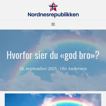
Hopp
til
innhold
Meny
Hvorfor sier du «god bro»?
28. september 2025
- Ole Andersen