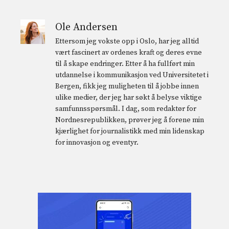
Ole Andersen
Ettersom jeg vokste opp i Oslo, har jeg alltid
vært fascinert av ordenes kraft og deres evne
til å skape endringer. Etter å ha fullført min
utdannelse i kommunikasjon ved Universitetet i
Bergen, fikk jeg muligheten til å jobbe innen
ulike medier, der jeg har søkt å belyse viktige
samfunnsspørsmål. I dag, som redaktør for
Nordnesrepublikken, prøver jeg å forene min
kjærlighet for journalistikk med min lidenskap
for innovasjon og eventyr.