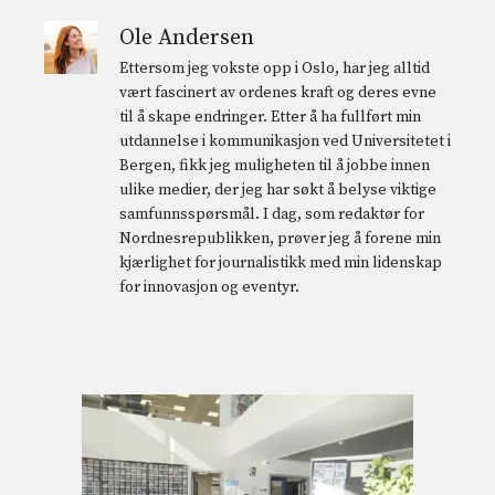
Ole Andersen
Ettersom jeg vokste opp i Oslo, har jeg alltid
vært fascinert av ordenes kraft og deres evne
til å skape endringer. Etter å ha fullført min
utdannelse i kommunikasjon ved Universitetet i
Bergen, fikk jeg muligheten til å jobbe innen
ulike medier, der jeg har søkt å belyse viktige
samfunnsspørsmål. I dag, som redaktør for
Nordnesrepublikken, prøver jeg å forene min
kjærlighet for journalistikk med min lidenskap
for innovasjon og eventyr.