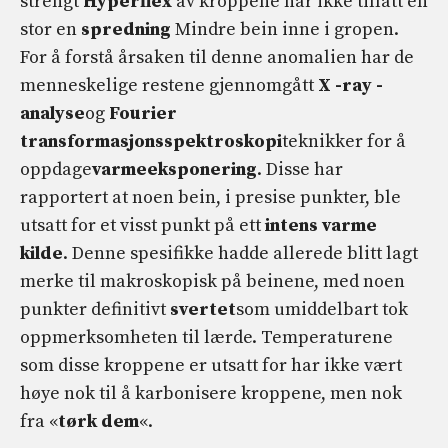
strengt
Hyperflex
av kroppene har ikke tillatt en
stor en
spredning
Mindre bein inne i gropen.
For å forstå årsaken til denne anomalien har de
menneskelige restene gjennomgått
X -ray -
analyse
og
Fourier
transformasjonsspektroskopi
teknikker for å
oppdage
varmeeksponering
. Disse har
rapportert at noen bein, i presise punkter, ble
utsatt for et visst punkt på ett
intens varme
kilde
. Denne spesifikke hadde allerede blitt lagt
merke til makroskopisk på beinene, med noen
punkter definitivt
svertet
som umiddelbart tok
oppmerksomheten til lærde. Temperaturene
som disse kroppene er utsatt for har ikke vært
høye nok til å karbonisere kroppene, men nok
fra «
tørk dem
«.