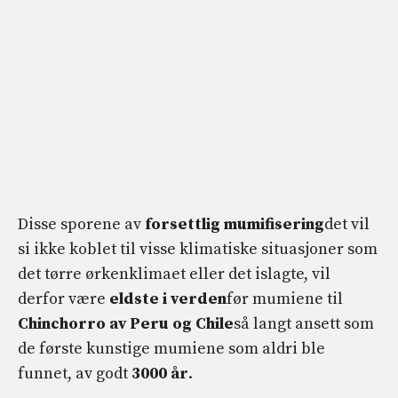
Disse sporene av
forsettlig mumifisering
det vil
si ikke koblet til visse klimatiske situasjoner som
det tørre ørkenklimaet eller det islagte, vil
derfor være
eldste i verden
før mumiene til
Chinchorro av Peru og Chile
så langt ansett som
de første kunstige mumiene som aldri ble
funnet, av godt
3000 år
.