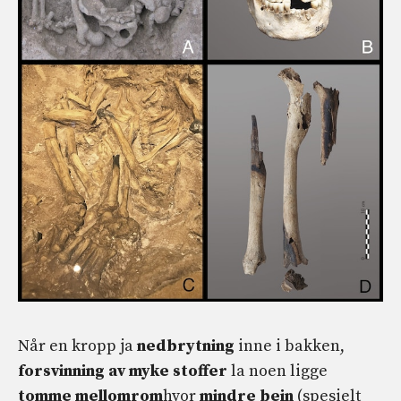
Når en kropp ja
nedbrytning
inne i bakken,
forsvinning av myke stoffer
la noen ligge
tomme mellomrom
hvor
mindre bein
(spesielt