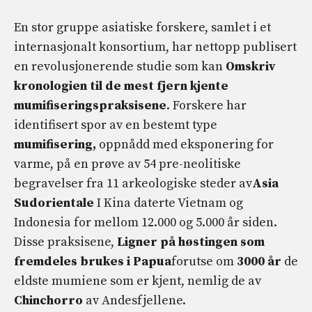
En stor gruppe asiatiske forskere, samlet i et
internasjonalt konsortium, har nettopp publisert
en revolusjonerende studie som kan
Omskriv
kronologien til de mest fjern kjente
mumifiseringspraksisene
. Forskere har
identifisert spor av en bestemt type
mumifisering,
oppnådd med eksponering for
varme, på en prøve av 54 pre-neolitiske
begravelser fra 11 arkeologiske steder av
Asia
Sudorientale
I Kina daterte Vietnam og
Indonesia for mellom 12.000 og 5.000 år siden.
Disse praksisene,
Ligner på høstingen som
fremdeles brukes i Papua
forutse om
3000 år
de
eldste mumiene som er kjent, nemlig de av
Chinchorro
av Andesfjellene.