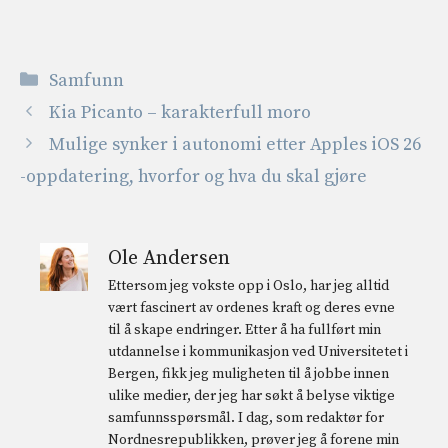
Kategorier
Samfunn
Kia Picanto – karakterfull moro
Mulige synker i autonomi etter Apples iOS 26
-oppdatering, hvorfor og hva du skal gjøre
Ole Andersen
Ettersom jeg vokste opp i Oslo, har jeg alltid
vært fascinert av ordenes kraft og deres evne
til å skape endringer. Etter å ha fullført min
utdannelse i kommunikasjon ved Universitetet i
Bergen, fikk jeg muligheten til å jobbe innen
ulike medier, der jeg har søkt å belyse viktige
samfunnsspørsmål. I dag, som redaktør for
Nordnesrepublikken, prøver jeg å forene min