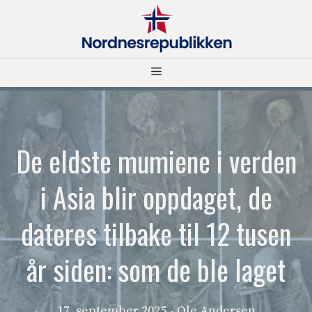
Hopp
til
innhold
Meny
De eldste mumiene i verden
i Asia blir oppdaget, de
dateres tilbake til 12 tusen
år siden: som de ble laget
17. september 2025
- Ole Andersen