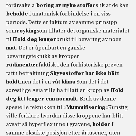
forårsake a
boring av myke stoffer
slik at de kan
beholde
i anatomisk forbindelse i en viss
periode. Dette er faktum av samme prinsipp
som
røyking
som tillater det organiske materialet
til
Hold deg lenger
brukt til bevaring av noen
mat
. Det er åpenbart en ganske
bevaringsteknikk av kropper
rudimentær
faktisk i den forhistoriske prøven
tatt i betraktning
Skyvestoffer har ikke blitt
holdt
men det i en
våt klima
Som det i det
sørøstlige Asia ville ha tillatt en kropp av
Hold
deg litt lenger enn normalt
. Bruk av denne
spesielle teknikken til «
Mummifisering
«Kunstig
ville forklare hvordan disse kroppene har blitt
avsatt så hyperflex inne i gravene,
holder
I
samme eksakte posisjon etter årtusener, uten