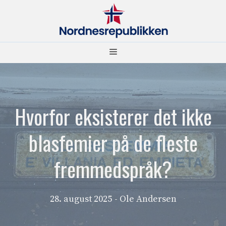
Hopp
til
innhold
Meny
Hvorfor eksisterer det ikke
blasfemier på de fleste
fremmedspråk?
28. august 2025
- Ole Andersen