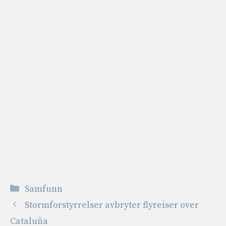
Kategorier
Samfunn
Stormforstyrrelser avbryter flyreiser over
Cataluña