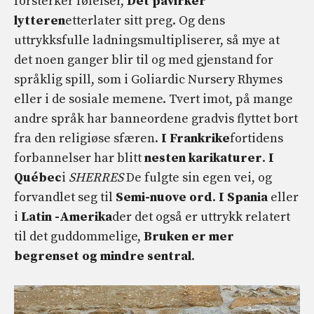
forsterker følelser,
Det påvirker
lytteren
etterlater sitt preg. Og dens
uttrykksfulle ladningsmultipliserer, så mye at
det noen ganger blir til og med gjenstand for
språklig spill, som i Goliardic Nursery Rhymes
eller i de sosiale memene. Tvert imot, på mange
andre språk har banneordene gradvis flyttet bort
fra den religiøse sfæren.
I Frankrike
fortidens
forbannelser har blitt
nesten karikaturer
.
I
Québec
i
SHERRES
De fulgte sin egen vei, og
forvandlet seg til
Semi-nuove ord
.
I Spania
eller
i
Latin -Amerika
der det også er uttrykk relatert
til det guddommelige,
Bruken er mer
begrenset og mindre sentral
.