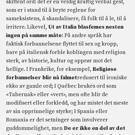
skittent ord: det er en veldig kraftig verbal gest,
som er i stand til å bryte reglene for
sameksistens, å skandalisere, få folk til å le, til å
irritere. Likevel,
Ut av Italia blasfemes nesten
ingen på samme måte
: På andre språk har
faktisk forbannelsene flyttet til sex og kropp,
bare på italiensk forble koblingen med religion
sterk, av historie, kultur og opprør mot det
hellige. I Frankrike, for eksempel,
Religiøse
forbannelser blir nå falmet
redusert til ironiske
ekko av gamle ord; I Québec brukes ord som
«Tabernak» eller «vert», men ofte blir de
modifisert eller forkledd, og har mistet det meste
av sin opprinnelige styrke; I Spania eller
Romania er det setninger som involverer
guddommelighet, men
De er ikke en del av det