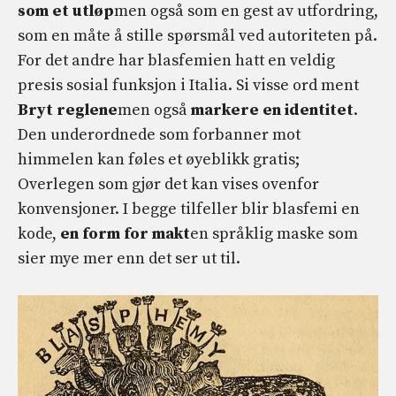
som et utløp
men også som en gest av utfordring,
som en måte å stille spørsmål ved autoriteten på.
For det andre har blasfemien hatt en veldig
presis sosial funksjon i Italia. Si visse ord ment
Bryt reglene
men også
markere en identitet
.
Den underordnede som forbanner mot
himmelen kan føles et øyeblikk gratis;
Overlegen som gjør det kan vises ovenfor
konvensjoner. I begge tilfeller blir blasfemi en
kode,
en form for makt
en språklig maske som
sier mye mer enn det ser ut til.