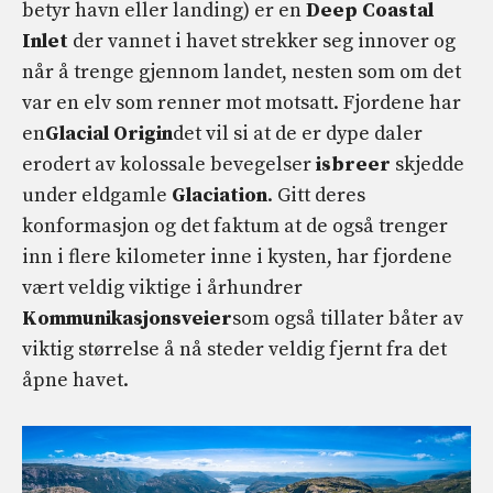
betyr havn eller landing) er en
Deep Coastal
Inlet
der vannet i havet strekker seg innover og
når å trenge gjennom landet, nesten som om det
var en elv som renner mot motsatt. Fjordene har
en
Glacial Origin
det vil si at de er dype daler
erodert av kolossale bevegelser
isbreer
skjedde
under eldgamle
Glaciation
. Gitt deres
konformasjon og det faktum at de også trenger
inn i flere kilometer inne i kysten, har fjordene
vært veldig viktige i århundrer
Kommunikasjonsveier
som også tillater båter av
viktig størrelse å nå steder veldig fjernt fra det
åpne havet.