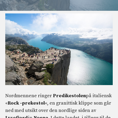
Nordmennene ringer
Predikestolen
på italiensk
«
Rock -prekestol
«, en granittisk klippe som går
ned med utsikt over den nordlige siden av
Lysefjord
in
Norge
. I dette landet, i tillegg til de