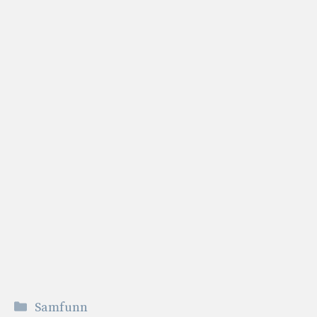
Kategorier
Samfunn