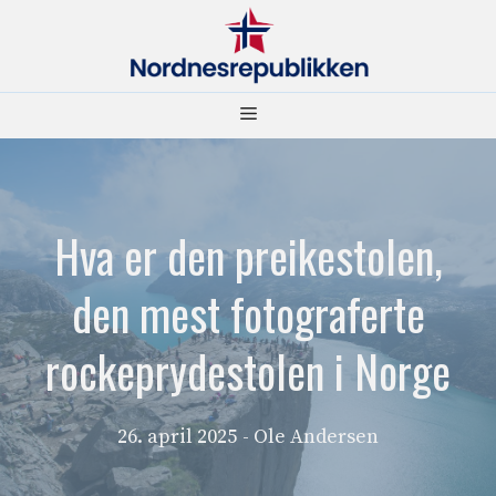
Hopp
til
innhold
Meny
Hva er den preikestolen,
den mest fotograferte
rockeprydestolen i Norge
26. april 2025
- Ole Andersen