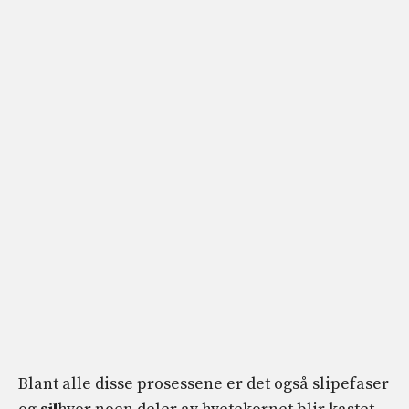
Blant alle disse prosessene er det også slipefaser