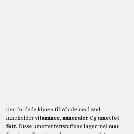
Den fordede kimen til Wholemeal Mel
inneholder
vitaminer
,
mineraler
Og
umettet
fett
. Disse umettet fettstoffene lager mel
mer