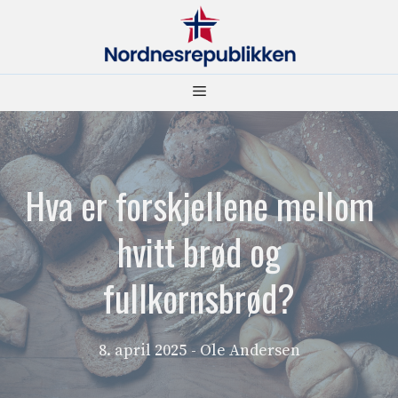
Hopp
til
innhold
Meny
Hva er forskjellene mellom
hvitt brød og
fullkornsbrød?
8. april 2025
- Ole Andersen