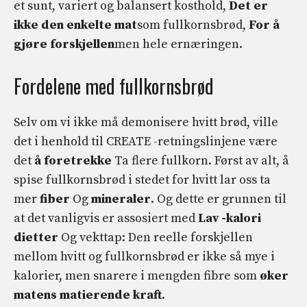
et sunt, variert og balansert kosthold,
Det er
ikke den enkelte mat
som fullkornsbrød,
For å
gjøre forskjellen
men hele ernæringen.
Fordelene med fullkornsbrød
Selv om vi ikke må demonisere hvitt brød, ville
det i henhold til CREATE -retningslinjene være
det
å foretrekke
Ta flere fullkorn. Først av alt, å
spise fullkornsbrød i stedet for hvitt lar oss ta
mer
fiber
Og
mineraler
. Og dette er grunnen til
at det vanligvis er assosiert med
Lav -kalori
dietter
Og vekttap: Den reelle forskjellen
mellom hvitt og fullkornsbrød er ikke så mye i
kalorier, men snarere i mengden fibre som
øker
matens matierende kraft
.