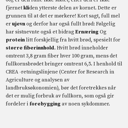
fjernet
kli
den ytterste delen av kornet. Dette er
grunnen til at det er mørkere! Kort sagt, full mel
er
ujevn
og derfor har også fullt brød: Følgelig
har sistnevnte også et bidrag
Ernæring
Og
protein
litt forskjellig fra hvitt brød, spesielt for
større fiberinnhold
. Hvitt brød inneholder
omtrent 3,8 gram fiber hver 100 gram, mens det
fullkornsbrødet bringer omtrent 6,5. I henhold til
CREA -retningslinjene (Center for Research in
Agriculture og analysen av
landbruksøkonomien), bør det foretrekkes når
det er mulig forbruk av fullkorn, som også gir
fordeler i
forebygging
av noen sykdommer.