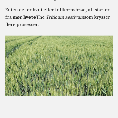
Enten det er hvitt eller fullkornsbrød, alt starter
fra
mør hvete
The
Triticum aestivum
som krysser
flere prosesser.