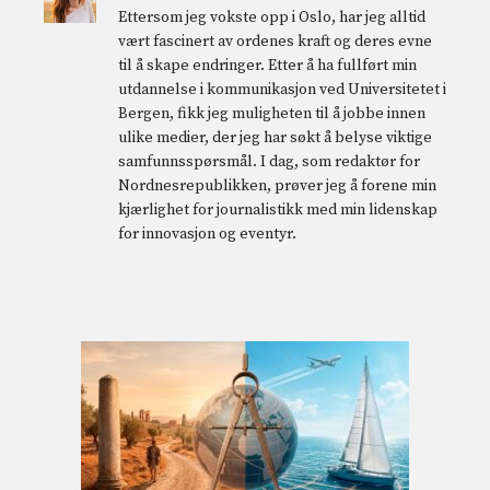
Ettersom jeg vokste opp i Oslo, har jeg alltid
vært fascinert av ordenes kraft og deres evne
til å skape endringer. Etter å ha fullført min
utdannelse i kommunikasjon ved Universitetet i
Bergen, fikk jeg muligheten til å jobbe innen
ulike medier, der jeg har søkt å belyse viktige
samfunnsspørsmål. I dag, som redaktør for
Nordnesrepublikken, prøver jeg å forene min
kjærlighet for journalistikk med min lidenskap
for innovasjon og eventyr.