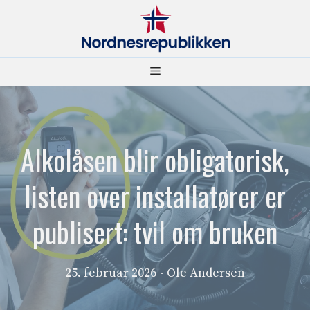
Hopp
til
innhold
Meny
Alkolåsen blir obligatorisk,
listen over installatører er
publisert: tvil om bruken
25. februar 2026
- Ole Andersen