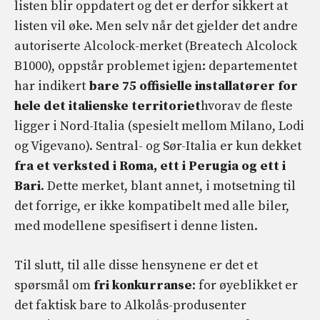
listen blir oppdatert og det er derfor sikkert at
listen vil øke. Men selv når det gjelder det andre
autoriserte Alcolock-merket (Breatech Alcolock
B1000), oppstår problemet igjen: departementet
har indikert
bare 75 offisielle installatører for
hele det italienske territoriet
hvorav de fleste
ligger i Nord-Italia (spesielt mellom Milano, Lodi
og Vigevano). Sentral- og Sør-Italia er kun dekket
fra et verksted i Roma, ett i Perugia og ett i
Bari
. Dette merket, blant annet, i motsetning til
det forrige, er ikke kompatibelt med alle biler,
med modellene spesifisert i denne listen.
Til slutt, til alle disse hensynene er det et
spørsmål om
fri konkurranse
: for øyeblikket er
det faktisk bare to Alkolås-produsenter