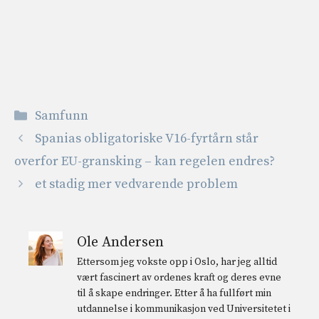
Kategorier
Samfunn
Spanias obligatoriske V16-fyrtårn står
overfor EU-gransking – kan regelen endres?
et stadig mer vedvarende problem
Ole Andersen
Ettersom jeg vokste opp i Oslo, har jeg alltid
vært fascinert av ordenes kraft og deres evne
til å skape endringer. Etter å ha fullført min
utdannelse i kommunikasjon ved Universitetet i