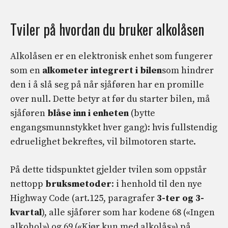
Tviler på hvordan du bruker alkolåsen
Alkolåsen er en elektronisk enhet som fungerer
som en
alkometer integrert i bilen
som hindrer
den i å slå seg på når sjåføren har en promille
over null. Dette betyr at før du starter bilen, må
sjåføren
blåse inn i enheten
(bytte
engangsmunnstykket hver gang): hvis fullstendig
edruelighet bekreftes, vil bilmotoren starte.
På dette tidspunktet gjelder tvilen som oppstår
nettopp
bruksmetoder
: i henhold til den nye
Highway Code (art.125, paragrafer
3-ter og 3-
kvartal
), alle sjåfører som har kodene 68 («Ingen
alkohol») og 69 («Kjør kun med alkolås») på