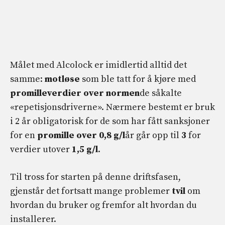
Målet med Alcolock er imidlertid alltid det
samme:
motløse
som ble tatt for å kjøre med
promilleverdier over normen
de såkalte
«repetisjonsdriverne». Nærmere bestemt er bruk
i 2 år obligatorisk for de som har fått sanksjoner
for en
promille over 0,8 g/l
år går opp til
3
for
verdier utover
1,5 g/l
.
Til tross for starten på denne driftsfasen,
gjenstår det fortsatt mange problemer
tvil
om
hvordan du bruker og fremfor alt hvordan du
installerer.