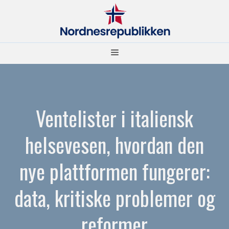
Hopp
til
innhold
Meny
Ventelister i italiensk
helsevesen, hvordan den
nye plattformen fungerer:
data, kritiske problemer og
reformer