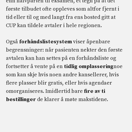
enn halvparten til eksamen, et tegn på at det
første tilbudet ofte oppleves som altfor fjernt i
tid eller til og med langt fra ens bosted gitt at
CUP kan tildele avtaler i hele regionen.
Også
forhåndslistesystem
viser åpenbare
begrensninger: når pasienten nekter den første
avtalen kan han settes på en forhåndsliste og
fortsetter å vente på en
tidlig omplassering
noe
som kan skje hvis noen andre kansellerer, hvis
flere plasser blir gratis, eller hvis agendaer
omorganiseres. Imidlertid bare
fire av ti
bestillinger
de klarer å møte makstidene.