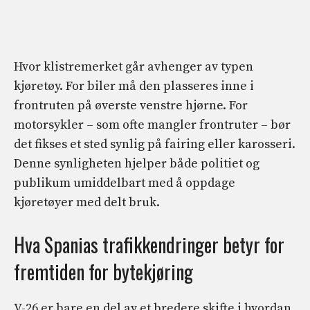
Hvor klistremerket går avhenger av typen
kjøretøy. For biler må den plasseres inne i
frontruten på øverste venstre hjørne. For
motorsykler – som ofte mangler frontruter – bør
det fikses et sted synlig på fairing eller karosseri.
Denne synligheten hjelper både politiet og
publikum umiddelbart med å oppdage
kjøretøyer med delt bruk.
Hva Spanias trafikkendringer betyr for
fremtiden for bytekjøring
V-26 er bare en del av et bredere skifte i hvordan