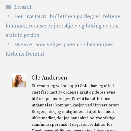
Kategorier
Livsstil
Den nye INGV -bulletinen på flegrei -feltene
kommer, reduserer jordskjelv og løfting av den
stabile jorden
Hvem er som velger paven og bestemmer
kirkens fremtid
Ole Andersen
Ettersom jeg vokste opp i Oslo, har jeg alltid
vært fascinert av ordenes kraft og deres evne
til å skape endringer. Etter å ha fullført min
utdannelse i kommunikasjon ved Universitetet i
Bergen, fikk jeg muligheten til å jobbe innen
ulike medier, der jeg har søkt å belyse viktige
samfunnsspørsmål. I dag, som redaktør for