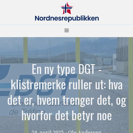
Hopp
til
innhold
Meny
En ny type DGT -
klistremerke ruller ut: hva
det er, hvem trenger det, og
hvorfor det betyr noe
24. april 2025
- Ole Andersen